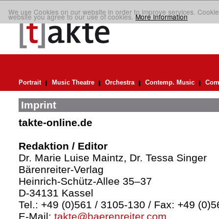
We use Cookies on our website in order to improve services. Cookie
website you agree to our use of cookies.
More Information
Portrait
Music Theatre
Orchestra
Contemp. Music
Comp
Imprint
takte-online.de
Redaktion / Editor
Dr. Marie Luise Maintz, Dr. Tessa Singer
Bärenreiter-Verlag
Heinrich-Schütz-Allee 35–37
D-34131 Kassel
Tel.: +49 (0)561 / 3105-130 / Fax: +49 (0)
E-Mail:
takte@baerenreiter.com