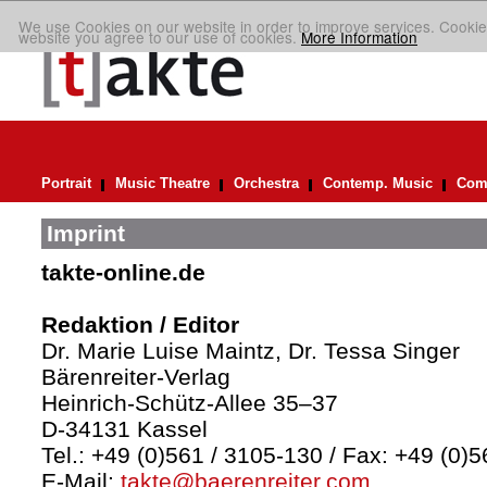
We use Cookies on our website in order to improve services. Cookie
website you agree to our use of cookies.
More Information
Portrait
Music Theatre
Orchestra
Contemp. Music
Comp
Imprint
takte-online.de
Redaktion / Editor
Dr. Marie Luise Maintz, Dr. Tessa Singer
Bärenreiter-Verlag
Heinrich-Schütz-Allee 35–37
D-34131 Kassel
Tel.: +49 (0)561 / 3105-130 / Fax: +49 (0)
E-Mail:
takte@baerenreiter.com