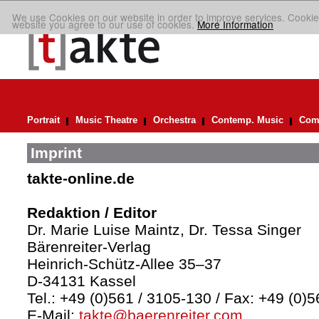
We use Cookies on our website in order to improve services. Cookie
website you agree to our use of cookies.
More Information
Portrait
Music Theatre
Orchestra
Contemp. Music
Comp
Imprint
takte-online.de
Redaktion / Editor
Dr. Marie Luise Maintz, Dr. Tessa Singer
Bärenreiter-Verlag
Heinrich-Schütz-Allee 35–37
D-34131 Kassel
Tel.: +49 (0)561 / 3105-130 / Fax: +49 (0)
E-Mail:
takte@baerenreiter.com