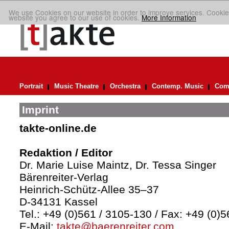
We use Cookies on our website in order to improve services. Cookie
website you agree to our use of cookies.
More Information
Portrait
Music Theatre
Orchestra
Contemp. Music
Comp
Imprint
takte-online.de
Redaktion / Editor
Dr. Marie Luise Maintz, Dr. Tessa Singer
Bärenreiter-Verlag
Heinrich-Schütz-Allee 35–37
D-34131 Kassel
Tel.: +49 (0)561 / 3105-130 / Fax: +49 (0)
E-Mail:
takte@baerenreiter.com