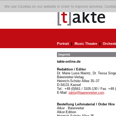
We use Cookies on our website in order to improve services. Cookie
Portrait
Music Theatre
Orchest
Imprint
takte-online.de
Redaktion / Editor
Dr. Marie Luise Maintz, Dr. Tessa Singe
Bärenreiter-Verlag
Heinrich-Schütz-Allee 35–37
D-34131 Kassel
Tel.: +49 (0)561 / 3105-130 / Fax: +49 
E-Mail:
takte@baerenreiter.com
Bestellung Leihmaterial / Order Hire 
Alkor · Bärenreiter
Alkor-Edition
Heinrich-Schütz-Allee 35