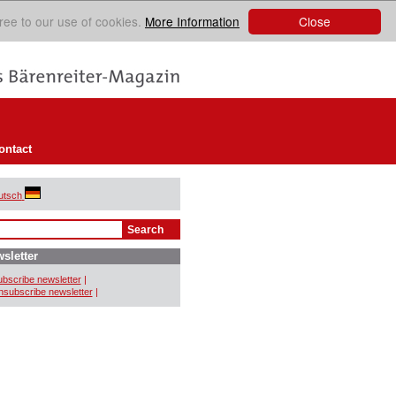
Close
ree to our use of cookies.
More Information
ontact
utsch
sletter
bscribe newsletter
|
subscribe newsletter
|