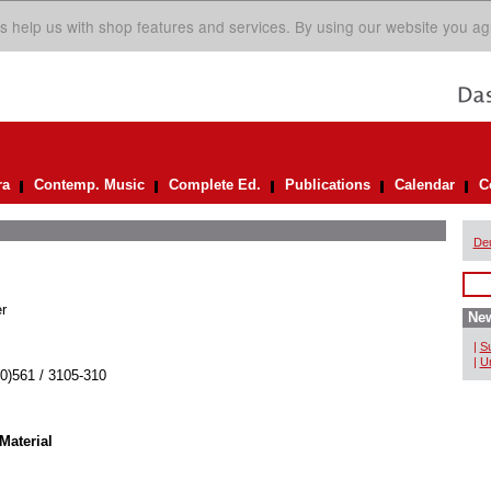
s help us with shop features and services. By using our website you ag
ra
Contemp. Music
Complete Ed.
Publications
Calendar
C
De
r
New
|
Su
|
Un
(0)561 / 3105-310
Material