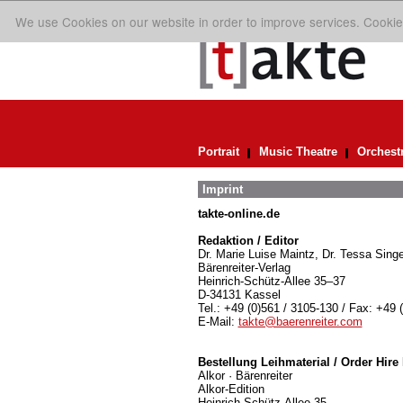
We use Cookies on our website in order to improve services. Cookie
Portrait
Music Theatre
Orchest
Imprint
takte-online.de
Redaktion / Editor
Dr. Marie Luise Maintz, Dr. Tessa Singe
Bärenreiter-Verlag
Heinrich-Schütz-Allee 35–37
D-34131 Kassel
Tel.: +49 (0)561 / 3105-130 / Fax: +49 
E-Mail:
takte@baerenreiter.com
Bestellung Leihmaterial / Order Hire 
Alkor · Bärenreiter
Alkor-Edition
Heinrich-Schütz-Allee 35