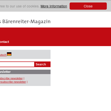
Close
ree to our use of cookies.
More Information
ontact
utsch
sletter
bscribe newsletter
|
subscribe newsletter
|