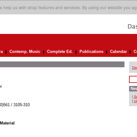
s help us with shop features and services. By using our website you ag
ra
Contemp. Music
Complete Ed.
Publications
Calendar
C
De
r
New
|
Su
|
Un
(0)561 / 3105-310
Material