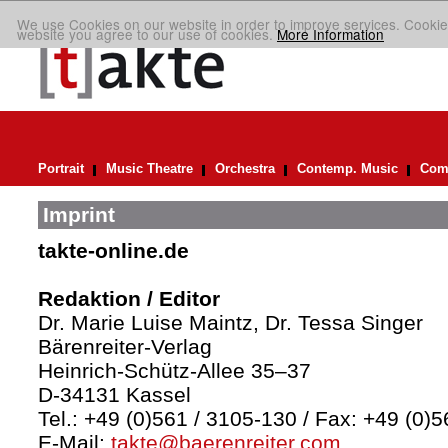
We use Cookies on our website in order to improve services. Cookie
website you agree to our use of cookies.
More Information
Portrait
Music Theatre
Orchestra
Contemp. Music
Comp
Imprint
takte-online.de
Redaktion / Editor
Dr. Marie Luise Maintz, Dr. Tessa Singer
Bärenreiter-Verlag
Heinrich-Schütz-Allee 35–37
D-34131 Kassel
Tel.: +49 (0)561 / 3105-130 / Fax: +49 (0)
E-Mail:
takte@baerenreiter.com