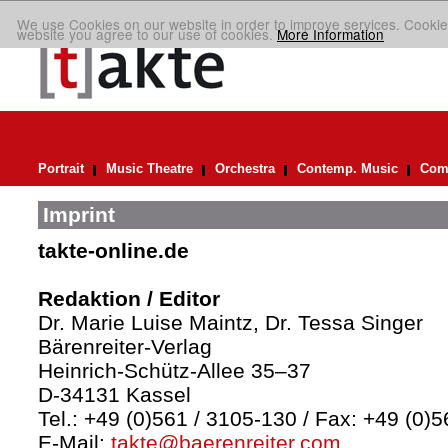
We use Cookies on our website in order to improve services. Cookie
website you agree to our use of cookies.
More Information
Portrait
Music Theatre
Orchestra
Contemp. Music
Comp
Imprint
takte-online.de
Redaktion / Editor
Dr. Marie Luise Maintz, Dr. Tessa Singer
Bärenreiter-Verlag
Heinrich-Schütz-Allee 35–37
D-34131 Kassel
Tel.: +49 (0)561 / 3105-130 / Fax: +49 (0)
E-Mail:
takte@baerenreiter.com