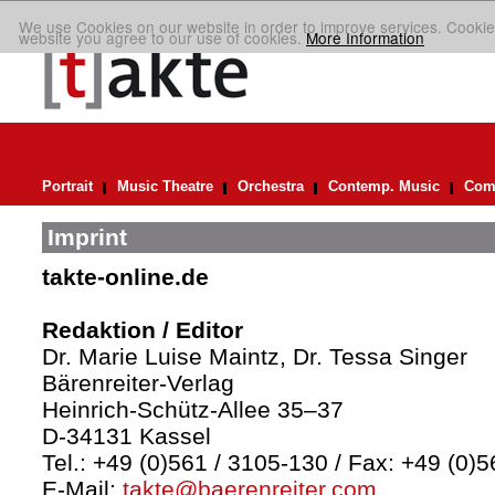
We use Cookies on our website in order to improve services. Cookie
website you agree to our use of cookies.
More Information
Portrait
Music Theatre
Orchestra
Contemp. Music
Comp
Imprint
takte-online.de
Redaktion / Editor
Dr. Marie Luise Maintz, Dr. Tessa Singer
Bärenreiter-Verlag
Heinrich-Schütz-Allee 35–37
D-34131 Kassel
Tel.: +49 (0)561 / 3105-130 / Fax: +49 (0)
E-Mail:
takte@baerenreiter.com