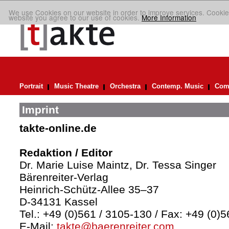
We use Cookies on our website in order to improve services. Cookie
website you agree to our use of cookies.
More Information
Portrait
Music Theatre
Orchestra
Contemp. Music
Comp
Imprint
takte-online.de
Redaktion / Editor
Dr. Marie Luise Maintz, Dr. Tessa Singer
Bärenreiter-Verlag
Heinrich-Schütz-Allee 35–37
D-34131 Kassel
Tel.: +49 (0)561 / 3105-130 / Fax: +49 (0)
E-Mail:
takte@baerenreiter.com