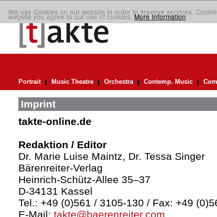
We use Cookies on our website in order to improve services. Cookie
website you agree to our use of cookies.
More Information
Portrait
Music Theatre
Orchestra
Contemp. Music
Comp
Imprint
takte-online.de
Redaktion / Editor
Dr. Marie Luise Maintz, Dr. Tessa Singer
Bärenreiter-Verlag
Heinrich-Schütz-Allee 35–37
D-34131 Kassel
Tel.: +49 (0)561 / 3105-130 / Fax: +49 (0)
E-Mail:
takte@baerenreiter.com