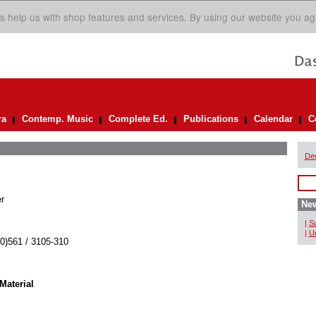
s help us with shop features and services. By using our website you ag
ra
Contemp. Music
Complete Ed.
Publications
Calendar
C
De
r
New
|
Su
|
Un
(0)561 / 3105-310
Material