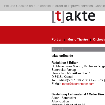
We use Cookies on our website in order to improve services. Cookie
Portrait
Music Theatre
Orchest
Imprint
takte-online.de
Redaktion / Editor
Dr. Marie Luise Maintz, Dr. Tessa Singe
Bärenreiter-Verlag
Heinrich-Schütz-Allee 35–37
D-34131 Kassel
Tel.: +49 (0)561 / 3105-130 / Fax: +49 
E-Mail:
takte@baerenreiter.com
Bestellung Leihmaterial / Order Hire 
Alkor · Bärenreiter
Alkor-Edition
Heinrich-Schütz-Allee 35