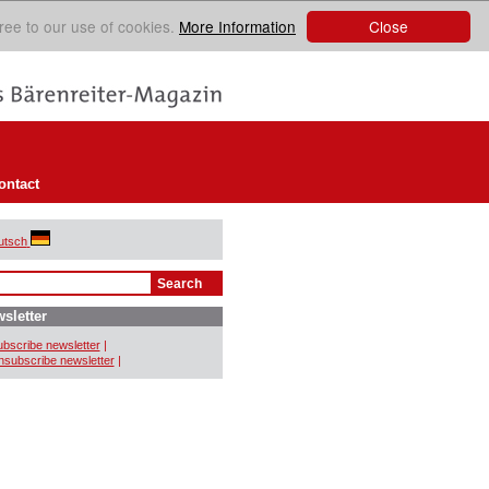
Close
ree to our use of cookies.
More Information
ontact
utsch
sletter
bscribe newsletter
|
subscribe newsletter
|