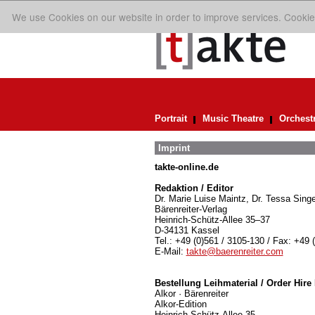
We use Cookies on our website in order to improve services. Cookie
Portrait
Music Theatre
Orchest
Imprint
takte-online.de
Redaktion / Editor
Dr. Marie Luise Maintz, Dr. Tessa Singe
Bärenreiter-Verlag
Heinrich-Schütz-Allee 35–37
D-34131 Kassel
Tel.: +49 (0)561 / 3105-130 / Fax: +49 
E-Mail:
takte@baerenreiter.com
Bestellung Leihmaterial / Order Hire 
Alkor · Bärenreiter
Alkor-Edition
Heinrich-Schütz-Allee 35