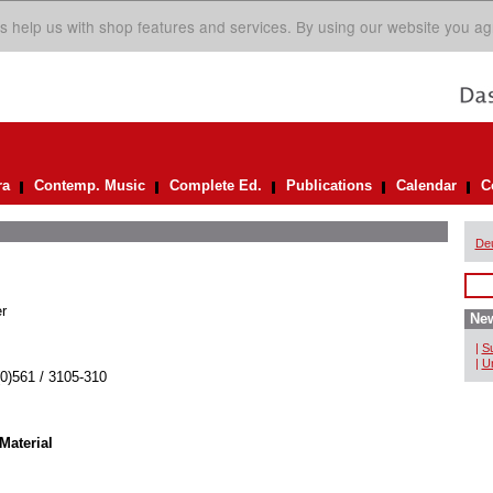
s help us with shop features and services. By using our website you ag
ra
Contemp. Music
Complete Ed.
Publications
Calendar
C
De
r
New
|
Su
|
Un
(0)561 / 3105-310
Material