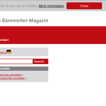
Close
ree to our use of cookies.
More Information
ontact
utsch
sletter
bscribe newsletter
|
subscribe newsletter
|