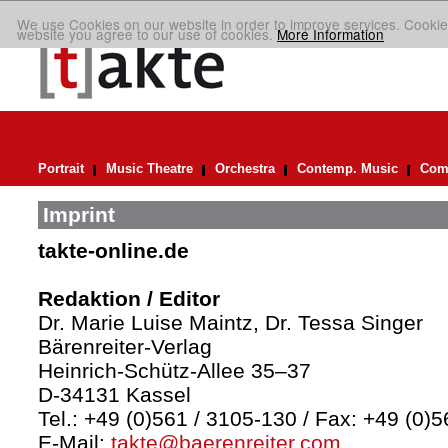
We use Cookies on our website in order to improve services. Cookie
website you agree to our use of cookies.
More Information
Portrait
Music Theatre
Orchestra
Contemp. Music
Comp
Imprint
takte-online.de
Redaktion / Editor
Dr. Marie Luise Maintz, Dr. Tessa Singer
Bärenreiter-Verlag
Heinrich-Schütz-Allee 35–37
D-34131 Kassel
Tel.: +49 (0)561 / 3105-130 / Fax: +49 (0)
E-Mail:
takte@baerenreiter.com