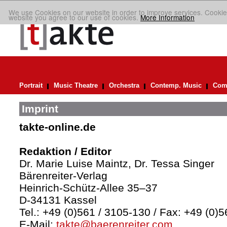
We use Cookies on our website in order to improve services. Cookie
website you agree to our use of cookies.
More Information
Portrait
Music Theatre
Orchestra
Contemp. Music
Comp
Imprint
takte-online.de
Redaktion / Editor
Dr. Marie Luise Maintz, Dr. Tessa Singer
Bärenreiter-Verlag
Heinrich-Schütz-Allee 35–37
D-34131 Kassel
Tel.: +49 (0)561 / 3105-130 / Fax: +49 (0)
E-Mail:
takte@baerenreiter.com