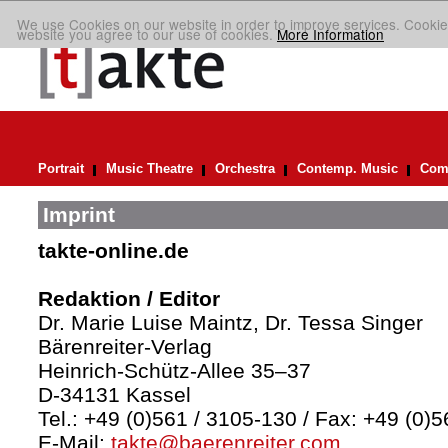
We use Cookies on our website in order to improve services. Cookie
website you agree to our use of cookies.
More Information
Portrait
Music Theatre
Orchestra
Contemp. Music
Comp
Imprint
takte-online.de
Redaktion / Editor
Dr. Marie Luise Maintz, Dr. Tessa Singer
Bärenreiter-Verlag
Heinrich-Schütz-Allee 35–37
D-34131 Kassel
Tel.: +49 (0)561 / 3105-130 / Fax: +49 (0)
E-Mail:
takte@baerenreiter.com