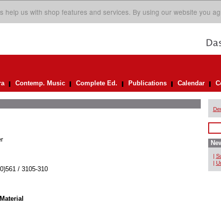
s help us with shop features and services. By using our website you ag
ra
Contemp. Music
Complete Ed.
Publications
Calendar
C
De
r
New
|
Su
|
Un
(0)561 / 3105-310
Material