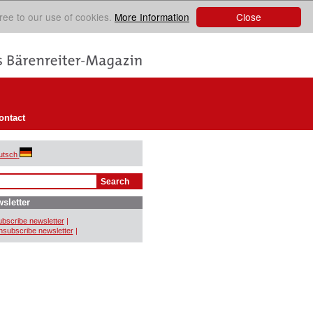
Close
ree to our use of cookies.
More Information
ontact
utsch
sletter
bscribe newsletter
|
subscribe newsletter
|