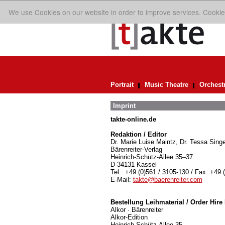
We use Cookies on our website in order to improve services. Cookie
Portrait
Music Theatre
Orchest
Imprint
takte-online.de
Redaktion / Editor
Dr. Marie Luise Maintz, Dr. Tessa Singe
Bärenreiter-Verlag
Heinrich-Schütz-Allee 35–37
D-34131 Kassel
Tel.: +49 (0)561 / 3105-130 / Fax: +49 
E-Mail:
takte@baerenreiter.com
Bestellung Leihmaterial / Order Hire 
Alkor · Bärenreiter
Alkor-Edition
Heinrich-Schütz-Allee 35