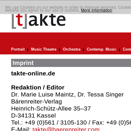
We use Cookies on our website in order to improve services. Cookie
website you agree to our use of cookies.
More Information
Portrait
Music Theatre
Orchestra
Contemp. Music
Comp
Imprint
takte-online.de
Redaktion / Editor
Dr. Marie Luise Maintz, Dr. Tessa Singer
Bärenreiter-Verlag
Heinrich-Schütz-Allee 35–37
D-34131 Kassel
Tel.: +49 (0)561 / 3105-130 / Fax: +49 (0)
E-Mail:
takte@baerenreiter.com