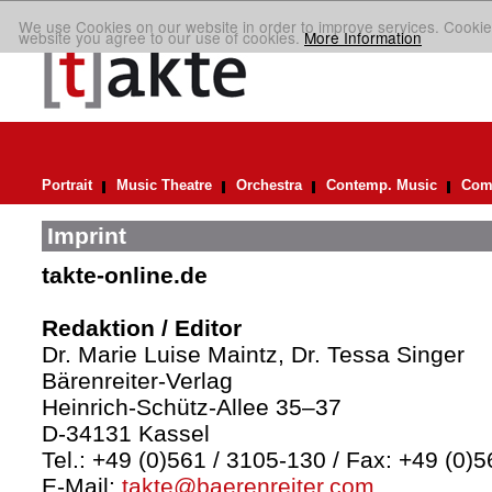
We use Cookies on our website in order to improve services. Cookie
website you agree to our use of cookies.
More Information
Portrait
Music Theatre
Orchestra
Contemp. Music
Comp
Imprint
takte-online.de
Redaktion / Editor
Dr. Marie Luise Maintz, Dr. Tessa Singer
Bärenreiter-Verlag
Heinrich-Schütz-Allee 35–37
D-34131 Kassel
Tel.: +49 (0)561 / 3105-130 / Fax: +49 (0)
E-Mail:
takte@baerenreiter.com