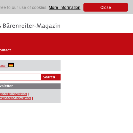
Close
ree to our use of cookies.
More Information
ontact
utsch
sletter
bscribe newsletter
|
subscribe newsletter
|