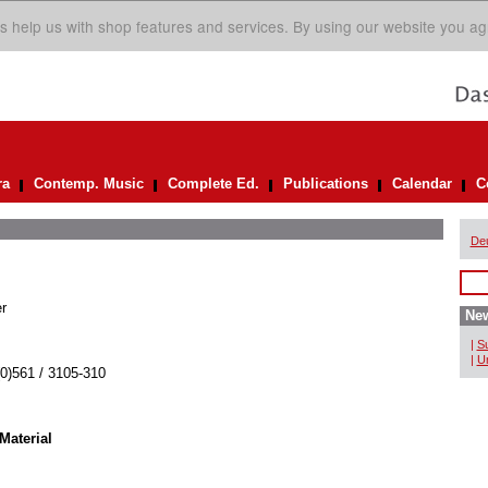
s help us with shop features and services. By using our website you ag
ra
Contemp. Music
Complete Ed.
Publications
Calendar
C
De
r
New
|
Su
|
Un
(0)561 / 3105-310
Material