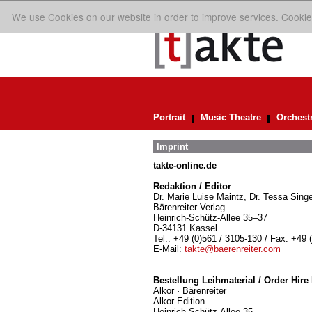
We use Cookies on our website in order to improve services. Cookie
Portrait
Music Theatre
Orchest
Imprint
takte-online.de
Redaktion / Editor
Dr. Marie Luise Maintz, Dr. Tessa Singe
Bärenreiter-Verlag
Heinrich-Schütz-Allee 35–37
D-34131 Kassel
Tel.: +49 (0)561 / 3105-130 / Fax: +49 
E-Mail:
takte@baerenreiter.com
Bestellung Leihmaterial / Order Hire 
Alkor · Bärenreiter
Alkor-Edition
Heinrich-Schütz-Allee 35