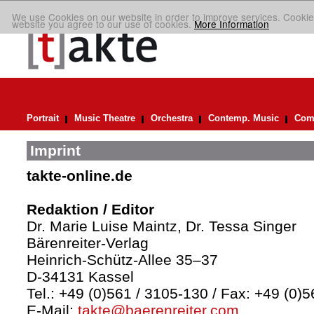
We use Cookies on our website in order to improve services. Cookie
website you agree to our use of cookies.
More Information
Portrait
Music Theatre
Orchestra
Contemp. Music
Comp
Imprint
takte-online.de
Redaktion / Editor
Dr. Marie Luise Maintz, Dr. Tessa Singer
Bärenreiter-Verlag
Heinrich-Schütz-Allee 35–37
D-34131 Kassel
Tel.: +49 (0)561 / 3105-130 / Fax: +49 (0)
E-Mail:
takte@baerenreiter.com