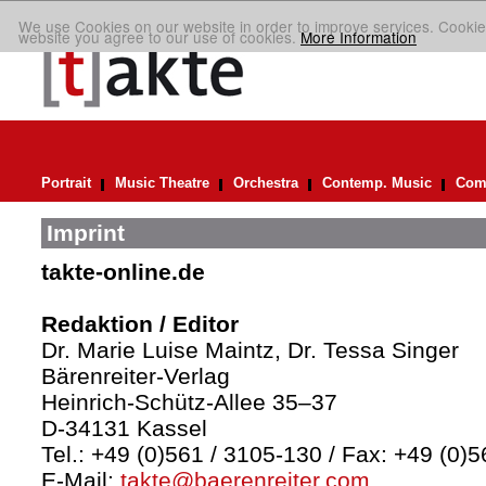
We use Cookies on our website in order to improve services. Cookie
website you agree to our use of cookies.
More Information
Portrait
Music Theatre
Orchestra
Contemp. Music
Comp
Imprint
takte-online.de
Redaktion / Editor
Dr. Marie Luise Maintz, Dr. Tessa Singer
Bärenreiter-Verlag
Heinrich-Schütz-Allee 35–37
D-34131 Kassel
Tel.: +49 (0)561 / 3105-130 / Fax: +49 (0)
E-Mail:
takte@baerenreiter.com