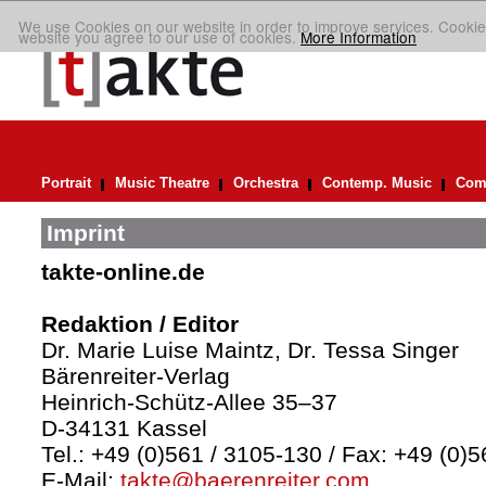
We use Cookies on our website in order to improve services. Cookie
website you agree to our use of cookies.
More Information
Portrait
Music Theatre
Orchestra
Contemp. Music
Comp
Imprint
takte-online.de
Redaktion / Editor
Dr. Marie Luise Maintz, Dr. Tessa Singer
Bärenreiter-Verlag
Heinrich-Schütz-Allee 35–37
D-34131 Kassel
Tel.: +49 (0)561 / 3105-130 / Fax: +49 (0)
E-Mail:
takte@baerenreiter.com