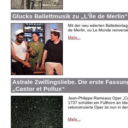
Glucks Ballettmusik zu „L’Île de Merlin“
Mit der neu edierten Balletteinla
de Merlin, ou Le Monde renversé“
Mehr...
Astrale Zwillingsliebe. Die erste Fass
„Castor et Pollux“
Jean-Philippe Rameaus Oper „Cas
1737 schüttet ein Füllhorn an Id
rekonstruierte Oper ist nun in d
Mehr...