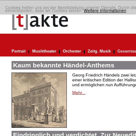
Cookies helfen uns bei der Bereitstellung unserer Dienste. Durch di
einverstanden, dass wir Cookies setzen.
Weitere Informationen
Portrait
Musiktheater
Orchester
Zeitg. Musik
Gesamtau
Kaum bekannte Händel-Anthems
Georg Friedrich Händels zwei letz
einer kritischen Edition der Hal
und ermöglichen nun Aufführunge
Mehr...
Eindringlich und verdichtet. Zur Neuedi