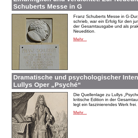
Schuberts Messe in G
Franz Schuberts Messe in G-Dur, 
schrieb, war ein Erfolg für den j
der Gesamtausgabe und als prakti
Neuedition.
Mehr...
Dramatische und psychologischer Intens
Lullys Oper „Psyché“
Die Quellenlage zu Lullys „Psych
kritische Edition in der Gesamtau
legt ein faszinierendes Werk frei.
Mehr...