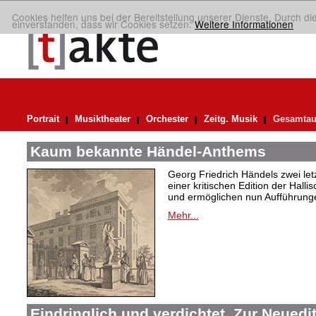
Cookies helfen uns bei der Bereitstellung unserer Dienste. Durch di
einverstanden, dass wir Cookies setzen.
Weitere Informationen
Portrait
Musiktheater
Orchester
Zeitg. Musik
Gesamtau
Kaum bekannte Händel-Anthems
Georg Friedrich Händels zwei letz
einer kritischen Edition der Hal
und ermöglichen nun Aufführunge
Mehr...
Eindringlich und verdichtet. Zur Neuedi