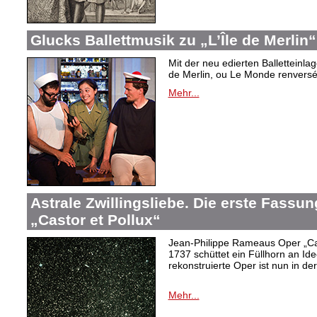
Glucks Ballettmusik zu „L’Île de Merlin“
Mit der neu edierten Balletteinla
de Merlin, ou Le Monde renversé“
Mehr...
Astrale Zwillingsliebe. Die erste Fass
„Castor et Pollux“
Jean-Philippe Rameaus Oper „Cas
1737 schüttet ein Füllhorn an Id
rekonstruierte Oper ist nun in d
Mehr...