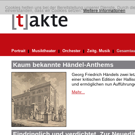
Cookies helfen uns bei der Bereitstellung unserer Dienste. Durch di
einverstanden, dass wir Cookies setzen.
Weitere Informationen
Portrait
Musiktheater
Orchester
Zeitg. Musik
Gesamtau
Kaum bekannte Händel-Anthems
Georg Friedrich Händels zwei letz
einer kritischen Edition der Hal
und ermöglichen nun Aufführunge
Mehr...
Eindringlich und verdichtet. Zur Neuedi