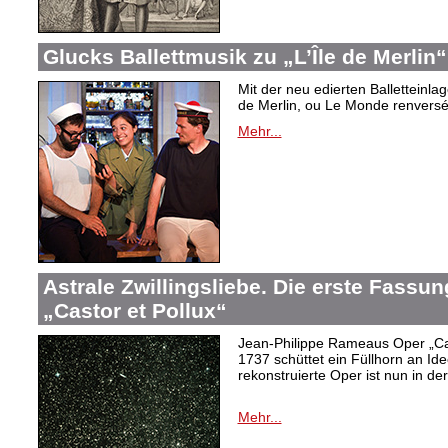
Glucks Ballettmusik zu „L’Île de Merlin“
Mit der neu edierten Balletteinla
de Merlin, ou Le Monde renversé“
Mehr...
Astrale Zwillingsliebe. Die erste Fass
„Castor et Pollux“
Jean-Philippe Rameaus Oper „Cas
1737 schüttet ein Füllhorn an Id
rekonstruierte Oper ist nun in d
Mehr...