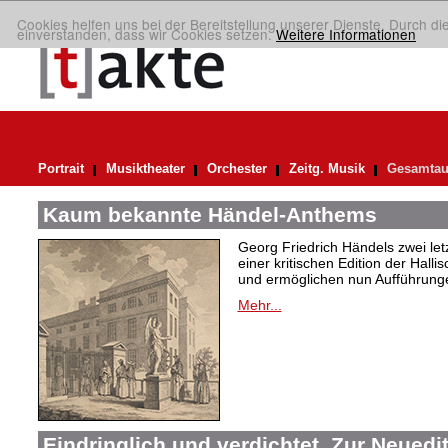
Cookies helfen uns bei der Bereitstellung unserer Dienste. Durch di
einverstanden, dass wir Cookies setzen.
Weitere Informationen
Portrait
Musiktheater
Orchester
Zeitg. Musik
Gesamtau
Kaum bekannte Händel-Anthems
Georg Friedrich Händels zwei letz
einer kritischen Edition der Hal
und ermöglichen nun Aufführunge
Mehr...
Eindringlich und verdichtet. Zur Neuedi