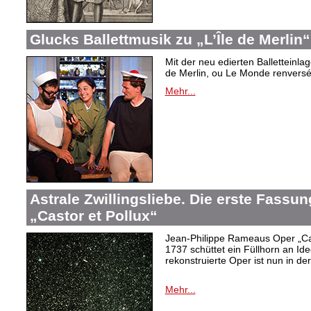
Glucks Ballettmusik zu „L’Île de Merlin“
Mit der neu edierten Balletteinla
de Merlin, ou Le Monde renversé“
Mehr...
Astrale Zwillingsliebe. Die erste Fass
„Castor et Pollux“
Jean-Philippe Rameaus Oper „Cas
1737 schüttet ein Füllhorn an Id
rekonstruierte Oper ist nun in d
Mehr...