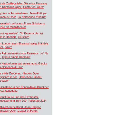
trale Zwillingsliebe. Die erste Fassung
n Rameaus Oper „Castor et Pollux“
ypten in Fontainebleau. Jean-Philippe
meaus Oper „La Naissance d’Osiris"
amatisch wirksam. Franz Schuberts
rke für Musiktheater
ost agreeable“. Ein Bauernsohn ist
ld in Händels „Giustino“
n London nach Braunschweig: Händels
er „Siroe“
e Rekonstruktion von Rameaus „Io“ für
e „Opera omnia Rameau“
e Neapolitaner waren erstaunt. Glucks
a clemenza di Tito“
r milde Eroberer. Händels Oper
cipione“ in der „Hallischen Händel-
sgabe“
ilensteine in der Neuen Anton Bruckner
samtausgabe
briel Fauré und das Orchester.
ubewertung zum 100. Todestag 2024
ffiniert orchestriert. Jean-Philippe
meaus Oper „Castor et Pollux“