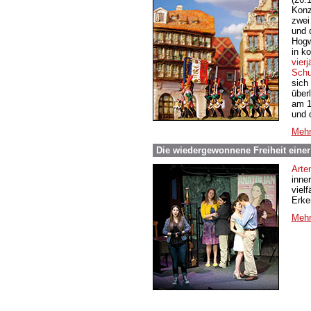
Konz
zwei
und 
Hogw
in k
vier
Schu
sich
über
am 1
und 
Mehr
Die wiedergewonnene Freiheit einer
Arte
inne
vielf
Erke
Mehr