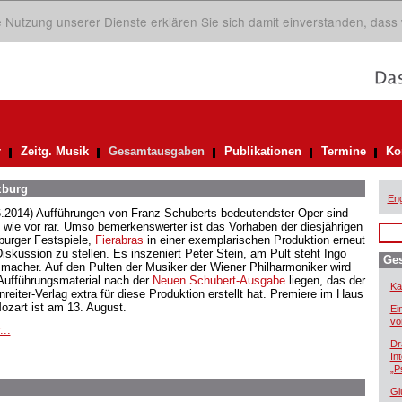
ie Nutzung unserer Dienste erklären Sie sich damit einverstanden, dass
r
Zeitg. Musik
Gesamtausgaben
Publikationen
Termine
Ko
zburg
Eng
6.2014) Aufführungen von Franz Schuberts bedeutendster Oper sind
 wie vor rar. Umso bemerkenswerter ist das Vorhaben der diesjährigen
burger Festspiele,
Fierabras
in einer exemplarischen Produktion erneut
Diskussion zu stellen. Es inszeniert Peter Stein, am Pult steht Ingo
Ge
macher. Auf den Pulten der Musiker der Wiener Philharmoniker wird
Aufführungsmaterial nach der
Neuen Schubert-Ausgabe
liegen, das der
Ka
reiter-Verlag extra für diese Produktion erstellt hat. Premiere im Haus
Mozart ist am 13. August.
Ei
vo
...
Dr
In
„P
Gl