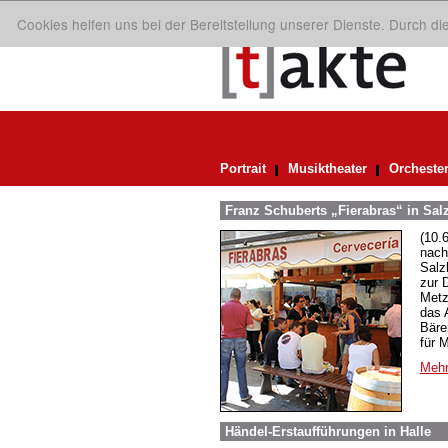
Cookies helfen uns bei der Bereitstellung unserer Dienste. Durch d
Portrait
Musiktheater
Orcheste
Franz Schuberts „Fierabras“ in Sal
(10.
nach
Salz
zur 
Metz
das 
Bären
für 
Mehr
Händel-Erstaufführungen in Halle