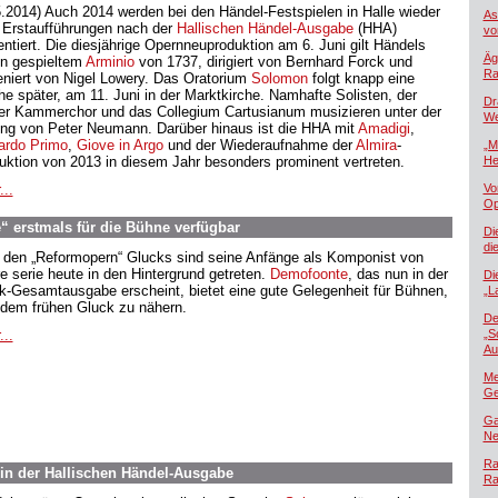
5.2014) Auch 2014 werden bei den Händel-Festspielen in Halle wieder
As
 Erstaufführungen nach der
Hallischen Händel-Ausgabe
(HHA)
vo
entiert. Die diesjährige Opernneuproduktion am 6. Juni gilt Händels
Äg
en gespieltem
Arminio
von 1737, dirigiert von Bernhard Forck und
Ra
eniert von Nigel Lowery. Das Oratorium
Solomon
folgt knapp eine
e später, am 11. Juni in der Marktkirche. Namhafte Solisten, der
Dr
er Kammerchor und das Collegium Cartusianum musizieren unter der
We
ung von Peter Neumann. Darüber hinaus ist die HHA mit
Amadigi
,
ardo Primo
,
Giove in Argo
und der Wiederaufnahme der
Almira
-
„M
uktion von 2013 in diesem Jahr besonders prominent vertreten.
He
...
Vo
Op
 erstmals für die Bühne verfügbar
Di
di
 den „Reformopern“ Glucks sind seine Anfänge als Komponist von
e serie heute in den Hintergrund getreten.
Demofoonte
, das nun in der
Di
k-Gesamtausgabe erscheint, bietet eine gute Gelegenheit für Bühnen,
„L
 dem frühen Gluck zu nähern.
De
...
„S
Au
Me
Ge
Ga
Ne
Ra
in der Hallischen Händel-Ausgabe
Ra