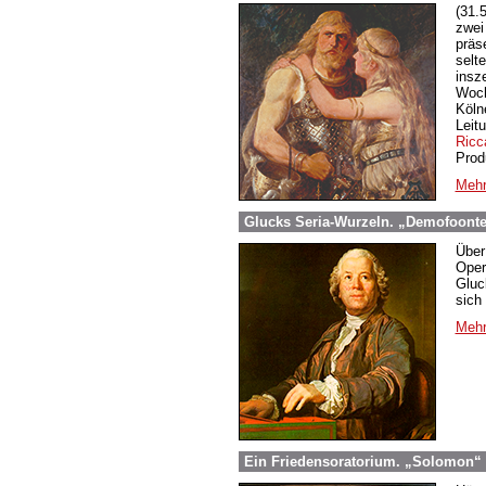
(31.
zwei
präs
selt
insz
Woch
Köln
Leit
Ricc
Prod
Mehr
Glucks Seria-Wurzeln. „Demofoonte“
Über
Oper
Gluc
sich
Mehr
Ein Friedensoratorium. „Solomon“ 