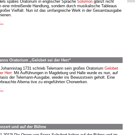
els spätes Oratorium in englischer Sprache
Solomon
glänzt nicht
h eine mitreißende Handlung, sondern durch musikalische Tableaus
großer Vielfalt. Nun ist das umfangreiche Werk in der Gesamtausgabe
hienen.
...
anns Oratorium „Gelobet sei der Herr“
Johannistag 1731 schrieb Telemann sein großes Oratorium
Gelobet
er Herr
. Mit Aufführungen in Magdeburg und Halle wurde es nun, auf
Basis der Telemann-Ausgabe, wieder ins Bewusstsein geholt. Eine
rbrauchte Alterna tive zu eingeführten Chorwerken.
...
onzert und auf der Bühne
11.2013) Die Opern von Franz Schubert haben auf der Bühne und im