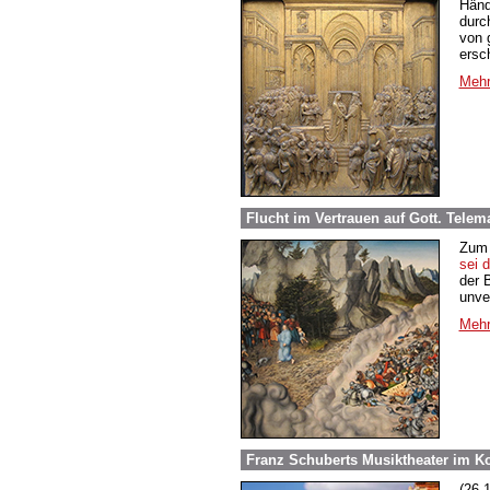
Händ
durc
von 
ersc
Mehr
Flucht im Vertrauen auf Gott. Telem
Zum 
sei d
der 
unve
Mehr
Franz Schuberts Musiktheater im K
(26.