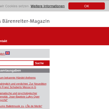
OK
 wir Cookies setzen.
Weitere Informationen
ntakt
lish
samtausgaben
um bekannte Händel-Anthems
ndringlich und verdichtet. Zur Neuedition
n Franz Schuberts Messe in G
amatische und psychologischer
tensität. Jean-Baptiste Lullys Oper
syché“
ucks Ballettmusik zu „L’Île de Merlin“