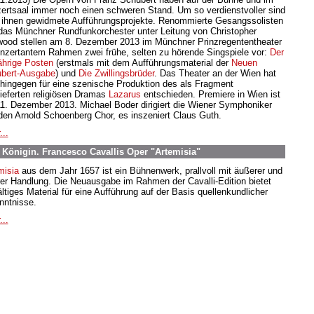
ertsaal immer noch einen schweren Stand. Um so verdienstvoller sind
 ihnen gewidmete Aufführungsprojekte. Renommierte Gesangssolisten
das Münchner Rundfunkorchester unter Leitung von Christopher
ood stellen am 8. Dezember 2013 im Münchner Prinzregententheater
onzertantem Rahmen zwei frühe, selten zu hörende Singspiele vor:
Der
jährige Posten
(erstmals mit dem Aufführungsmaterial der
Neuen
bert-Ausgabe
) und
Die Zwillingsbrüder
. Das Theater an der Wien hat
 hingegen für eine szenische Produktion des als Fragment
lieferten religiösen Dramas
Lazarus
entschieden. Premiere in Wien ist
1. Dezember 2013. Michael Boder dirigiert die Wiener Symphoniker
den Arnold Schoenberg Chor, es inszeniert Claus Guth.
...
 Königin. Francesco Cavallis Oper "Artemisia"
misia
aus dem Jahr 1657 ist ein Bühnenwerk, prallvoll mit äußerer und
rer Handlung. Die Neuausgabe im Rahmen der Cavalli-Edition bietet
ältiges Material für eine Aufführung auf der Basis quellenkundlicher
nntnisse.
...