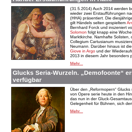
(31.5.2014) Auch 2014 werden be
wieder zwei Erstaufführungen n
(HHA) präsentiert. Die diesjähri
gilt Händels selten gespieltem
Ar
Bernhard Forck und inszeniert v
Solomon
folgt knapp eine Woche 
Marktkirche. Namhafte Solisten,
Collegium Cartusianum musiziere
Neumann. Darüber hinaus ist di
Giove in Argo
und der Wiederau
2013 in diesem Jahr besonders p
Mehr...
Glucks Seria-Wurzeln. „Demofoonte“ er
verfügbar
Über den „Reformopern“ Glucks s
von Opere serie heute in den Hi
das nun in der Gluck-Gesamtausg
Gelegenheit für Bühnen, sich de
Mehr...