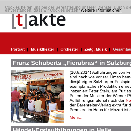
Cookies helfen uns bei der Bereitstellung unserer Dienste. Durch di
einverstanden, dass wir Cookies setzen.
Weitere Informationen
Portrait
Musiktheater
Orchester
Zeitg. Musik
Gesamtau
Franz Schuberts „Fierabras“ in Salzbur
(10.6.2014) Aufführungen von F
sind nach wie vor rar. Umso bem
diesjährigen Salzburger Festspie
exemplarischen Produktion erneut
inszeniert Peter Stein, am Pult 
Pulten der Musiker der Wiener P
Aufführungsmaterial nach der
Ne
der Bärenreiter-Verlag extra für d
Premiere im Haus für Mozart ist 
Mehr...
Händel-Erstaufführungen in Halle