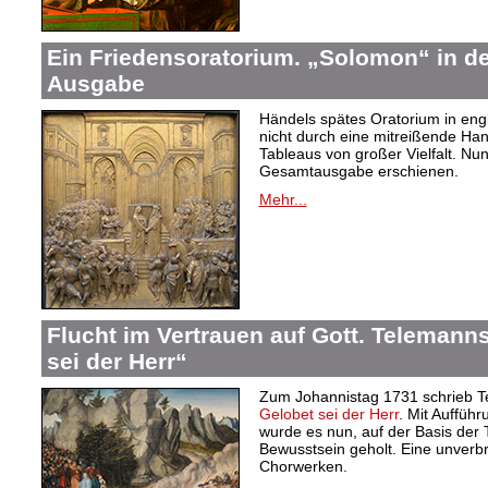
Ein Friedensoratorium. „Solomon“ in de
Ausgabe
Händels spätes Oratorium in eng
nicht durch eine mitreißende Ha
Tableaus von großer Vielfalt. Nu
Gesamtausgabe erschienen.
Mehr...
Flucht im Vertrauen auf Gott. Telemann
sei der Herr“
Zum Johannistag 1731 schrieb T
Gelobet sei der Herr
. Mit Auffüh
wurde es nun, auf der Basis der
Bewusstsein geholt. Eine unverbr
Chorwerken.