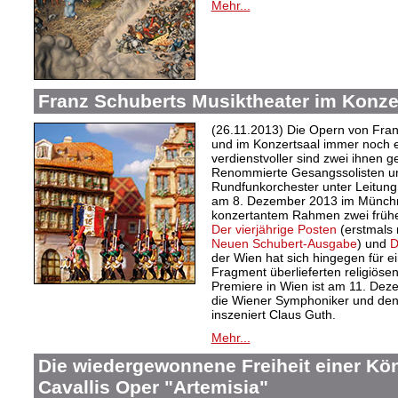
Mehr...
Franz Schuberts Musiktheater im Konze
(26.11.2013) Die Opern von Fra
und im Konzertsaal immer noch 
verdienstvoller sind zwei ihnen 
Renommierte Gesangssolisten u
Rundfunkorchester unter Leitung
am 8. Dezember 2013 im Münchne
konzertantem Rahmen zwei frühe,
Der vierjährige Posten
(erstmals 
Neuen Schubert-Ausgabe
) und
D
der Wien hat sich hingegen für e
Fragment überlieferten religiös
Premiere in Wien ist am 11. Deze
die Wiener Symphoniker und den
inszeniert Claus Guth.
Mehr...
Die wiedergewonnene Freiheit einer Kö
Cavallis Oper "Artemisia"