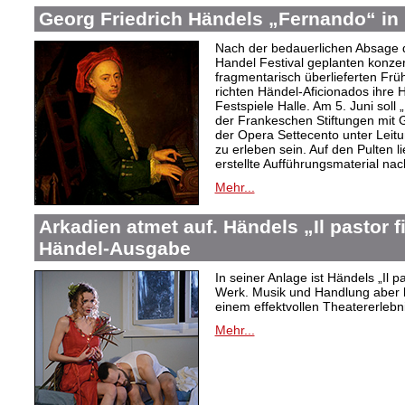
Georg Friedrich Händels „Fernando“ in 
Nach der bedauerlichen Absage d
Handel Festival geplanten konze
fragmentarisch überlieferten Fr
richten Händel-Aficionados ihre 
Festspiele Halle. Am 5. Juni sol
der Frankeschen Stiftungen mit
der Opera Settecento unter Leit
zu erleben sein. Auf den Pulten li
erstellte Aufführungsmaterial na
Mehr...
Arkadien atmet auf. Händels „Il pastor f
Händel-Ausgabe
In seiner Anlage ist Händels „Il 
Werk. Musik und Handlung aber bi
einem effektvollen Theatererlebni
Mehr...