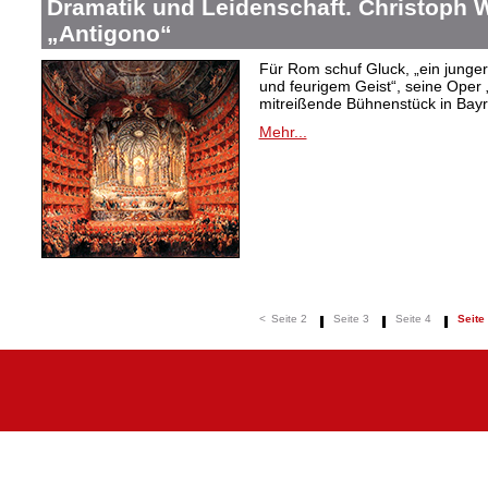
Dramatik und Leidenschaft. Christoph W
„Antigono“
Für Rom schuf Gluck, „ein junge
und feurigem Geist“, seine Oper 
mitreißende Bühnenstück in Bayr
Mehr...
<
Seite 2
Seite 3
Seite 4
Seite