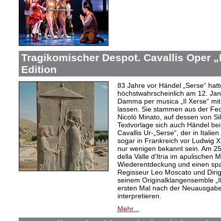
Tragikomischer Despot. Cavallis Oper „I
Edition
83 Jahre vor Händel „Serse“ hatt
höchstwahrscheinlich am 12. Jan
Damma per musica „Il Xerse“ mi
lassen. Sie stammen aus der Fed
Nicolò Minato, auf dessen von Sil
Textvorlage sich auch Händel bei
Cavallis Ur-„Serse“, der in Ital
sogar in Frankreich vor Ludwig X
nur wenigen bekannt sein. Am 25. 
della Valle d’Itria im apulischen
Wiederentdeckung und einen spa
Regisseur Leo Moscato und Dirige
seinem Originalklangensemble „
ersten Mal nach der Neuausgabe 
interpretieren.
Mehr...