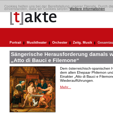
Cookies helfen uns bei der Bereitstellung unserer Dienste. Durch di
einverstanden, dass wir Cookies setzen.
Weitere Informationen
Portrait
Musiktheater
Orchester
Zeitg. Musik
Gesamtau
Sängerische Herausforderung damals w
„Atto di Bauci e Filemone“
Dem österreichisch-spanischen 
dem alten Ehepaar Philemon und 
Einakter „Atto di Bauci e Filemon
Wiederaufführungen.
Mehr...