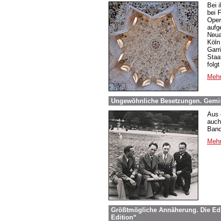
Bei 
bei 
Ope
aufg
Neua
Köln
Garr
Staa
folg
Mehr
Ungewöhnliche Besetzungen. Gemi
Aus 
auch
Band
Mehr
Größtmögliche Annäherung. Die Edi
Edition“