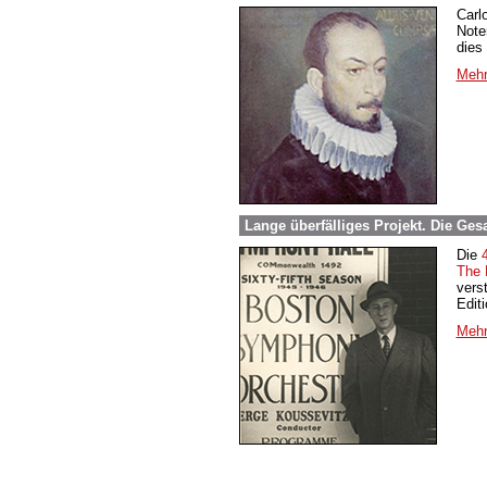
Carl
Note
dies
Mehr
Lange überfälliges Projekt. Die Ge
Die
The 
vers
Edit
Mehr