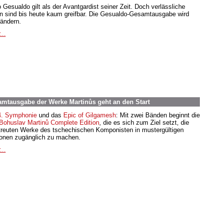
o Gesualdo gilt als der Avantgardist seiner Zeit. Doch verlässliche
n sind bis heute kaum greifbar. Die Gesualdo-Gesamtausgabe wird
 ändern.
...
samtausgabe der Werke Martinůs geht an den Start
4. Symphonie
und das
Epic of Gilgamesh
: Mit zwei Bänden beginnt die
Bohuslav Martinů Complete Edition
, die es sich zum Ziel setzt, die
treuten Werke des tschechischen Komponisten in mustergültigen
ionen zugänglich zu machen.
...