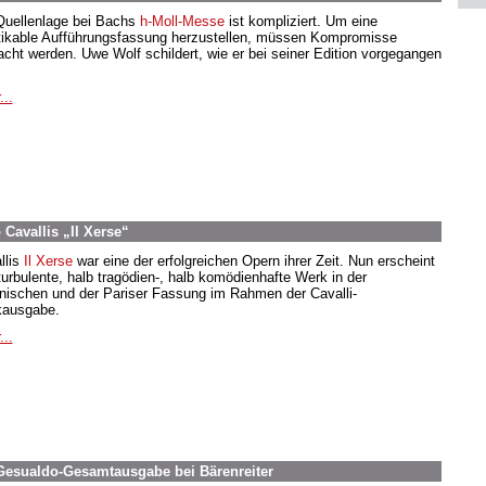
Quellenlage bei Bachs
h-Moll-Messe
ist kompliziert. Um eine
tikable Aufführungsfassung herzustellen, müssen Kompromisse
cht werden. Uwe Wolf schildert, wie er bei seiner Edition vorgegangen
...
 Cavallis „Il Xerse“
llis
Il Xerse
war eine der erfolgreichen Opern ihrer Zeit. Nun erscheint
turbulente, halb tragödien-, halb komödienhafte Werk in der
ienischen und der Pariser Fassung im Rahmen der Cavalli-
ausgabe.
...
 Gesualdo-Gesamtausgabe bei Bärenreiter