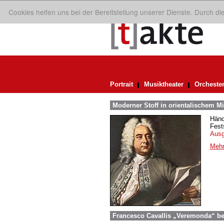
Cookies helfen uns bei der Bereitstellung unserer Dienste. Durch d
Portrait
Musiktheater
Orcheste
Moderner Stoff in orientalischem M
Händ
Fest
Aus
Mehr
Francesco Cavallis „Veremonda“ be