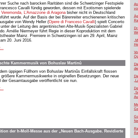
ihrer Suche nach barocken Raritäten sind die Schwetzinger Festspiele
As
Francesco Cavalli fündig geworden, dessen mit Exotismen spielende
vo
r
Veremonda, L’Amazzone di Aragona
bisher nicht in Deutschland
Äg
eführt wurde. Auf der Basis der bei Bärenreiter erschienenen kritischen
Ra
usgabe von Wendy Heller (
Opere di Franceso Cavalli
) spielt Concerto
 unter der Leitung des argentinischen Alte-Musik-Spezialisten Gabriel
Dr
ido. Amélie Niermeyer führt Regie in dieser Koproduktion mit dem
We
tstheater Mainz. Premiere in Schwetzingen ist am 29. April, Mainz
t am 20. Juni 2016.
„M
He
...
Vo
Op
schte Kammermusik von Bohuslav Martinů
Di
di
dem üppigen Füllhorn von Bohuslav Martinůs Einfallskraft flossen
 größere Kammermusikwerke in originellen Besetzungen. Der neue
Di
 der Gesamtausgabe veröffentlicht sie nun.
„L
...
De
„S
Au
Me
Ge
Ga
Ne
Ra
tion der h-Moll-Messe aus der „Neuen Bach-Ausgabe. Revidierte
Ra