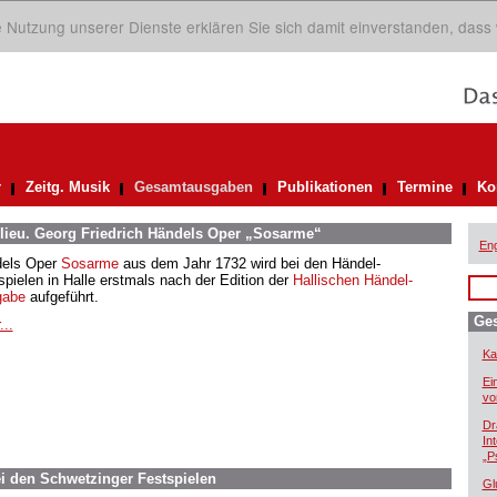
ie Nutzung unserer Dienste erklären Sie sich damit einverstanden, dass
r
Zeitg. Musik
Gesamtausgaben
Publikationen
Termine
Ko
ilieu. Georg Friedrich Händels Oper „Sosarme“
Eng
els Oper
Sosarme
aus dem Jahr 1732 wird bei den Händel-
spielen in Halle erstmals nach der Edition der
Hallischen Händel-
gabe
aufgeführt.
Ge
...
Ka
Ei
vo
Dr
In
„P
i den Schwetzinger Festspielen
Gl