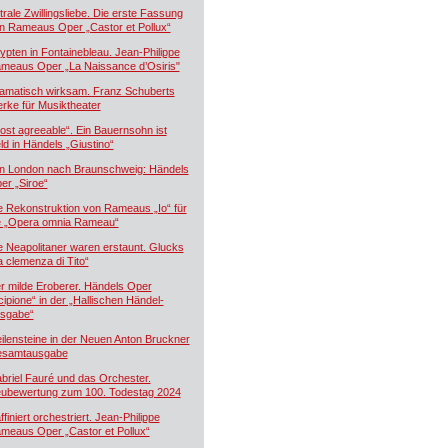
trale Zwillingsliebe. Die erste Fassung
n Rameaus Oper „Castor et Pollux“
ypten in Fontainebleau. Jean-Philippe
meaus Oper „La Naissance d’Osiris"
amatisch wirksam. Franz Schuberts
rke für Musiktheater
ost agreeable“. Ein Bauernsohn ist
ld in Händels „Giustino“
n London nach Braunschweig: Händels
er „Siroe“
e Rekonstruktion von Rameaus „Io“ für
e „Opera omnia Rameau“
e Neapolitaner waren erstaunt. Glucks
a clemenza di Tito“
r milde Eroberer. Händels Oper
cipione“ in der „Hallischen Händel-
sgabe“
ilensteine in der Neuen Anton Bruckner
samtausgabe
briel Fauré und das Orchester.
ubewertung zum 100. Todestag 2024
ffiniert orchestriert. Jean-Philippe
meaus Oper „Castor et Pollux“