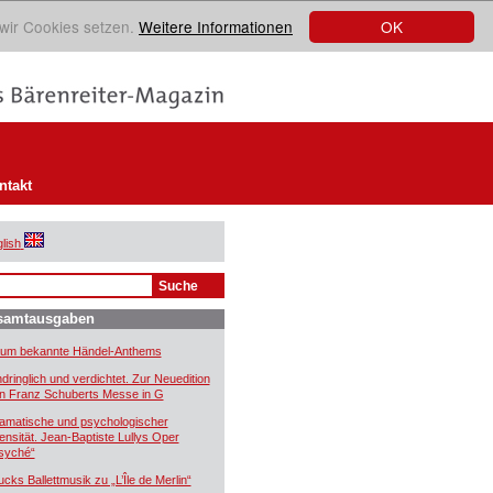
OK
 wir Cookies setzen.
Weitere Informationen
ntakt
lish
samtausgaben
um bekannte Händel-Anthems
ndringlich und verdichtet. Zur Neuedition
n Franz Schuberts Messe in G
amatische und psychologischer
tensität. Jean-Baptiste Lullys Oper
syché“
ucks Ballettmusik zu „L’Île de Merlin“