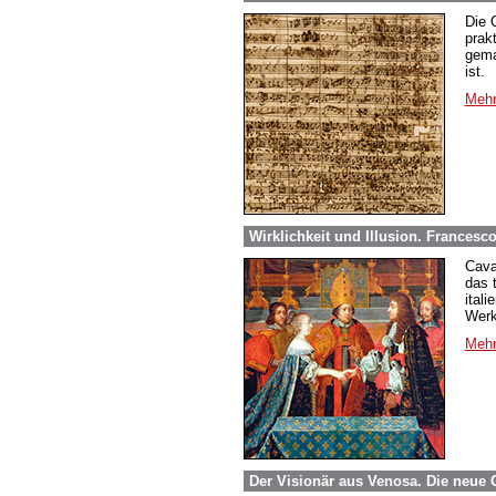
Die 
prak
gema
ist.
Mehr
Wirklichkeit und Illusion. Francesco
Cava
das 
ital
Werk
Mehr
Der Visionär aus Venosa. Die neue