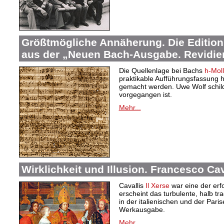
Größtmögliche Annäherung. Die Edition
aus der „Neuen Bach-Ausgabe. Revidier
Die Quellenlage bei Bachs
h-Mol
praktikable Aufführungsfassung
gemacht werden. Uwe Wolf schilde
vorgegangen ist.
Mehr...
Wirklichkeit und Illusion. Francesco Cav
Cavallis
Il Xerse
war eine der erfo
erscheint das turbulente, halb t
in der italienischen und der Par
Werkausgabe.
Mehr...