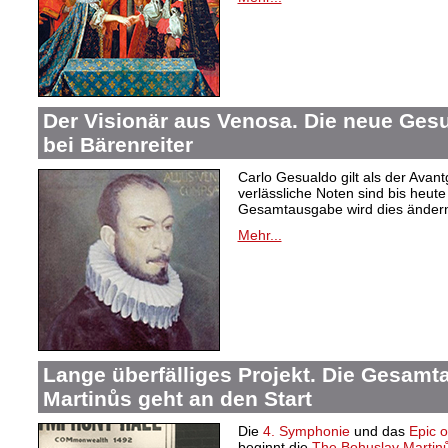
Der Visionär aus Venosa. Die neue Ge
bei Bärenreiter
Carlo Gesualdo gilt als der Avant
verlässliche Noten sind bis heut
Gesamtausgabe wird dies änder
Mehr...
Lange überfälliges Projekt. Die Gesam
Martinůs geht an den Start
Die
4. Symphonie
und das
Epic 
beginnt die
The Bohuslav Martinů