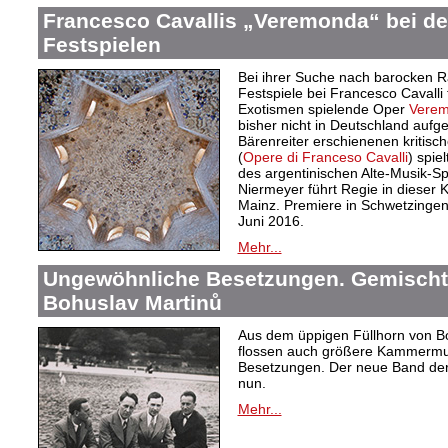
Francesco Cavallis „Veremonda“ bei d
Festspielen
Bei ihrer Suche nach barocken Ra
Festspiele bei Francesco Cavalli
Exotismen spielende Oper
Verem
bisher nicht in Deutschland aufge
Bärenreiter erschienenen kritis
(
Opere di Franceso Cavalli
) spie
des argentinischen Alte-Musik-Sp
Niermeyer führt Regie in dieser 
Mainz. Premiere in Schwetzingen i
Juni 2016.
Mehr...
Ungewöhnliche Besetzungen. Gemisch
Bohuslav Martinů
Aus dem üppigen Füllhorn von Boh
flossen auch größere Kammermusi
Besetzungen. Der neue Band der
nun.
Mehr...