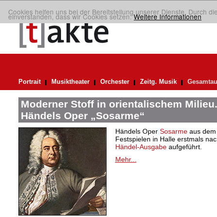
Cookies helfen uns bei der Bereitstellung unserer Dienste. Durch di
einverstanden, dass wir Cookies setzen.
Weitere Informationen
Portrait
Musiktheater
Orchester
Zeitg. Musik
Gesamtau
Moderner Stoff in orientalischem Milieu
Händels Oper „Sosarme“
Händels Oper
Sosarme
aus dem 
Festspielen in Halle erstmals nac
Händel-Ausgabe
aufgeführt.
Mehr...