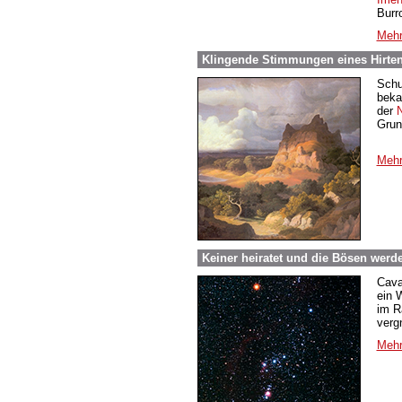
Burr
Mehr
Klingende Stimmungen eines Hirt
Schu
beka
der
N
Grun
Mehr
Keiner heiratet und die Bösen werde
Cava
ein 
im R
verg
Mehr