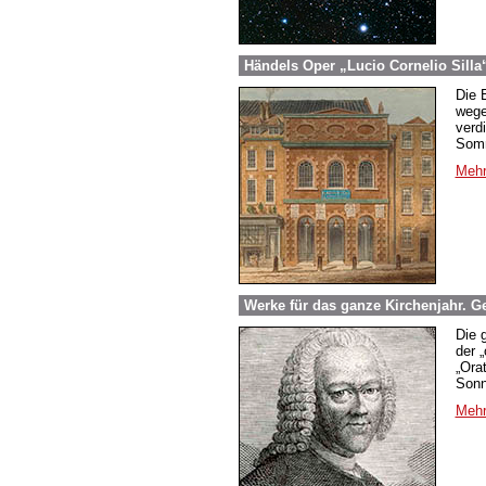
Händels Oper „Lucio Cornelio Silla
Die 
wege
verd
Som
Mehr
Werke für das ganze Kirchenjahr. G
Die 
der 
„Ora
Sonn
Mehr