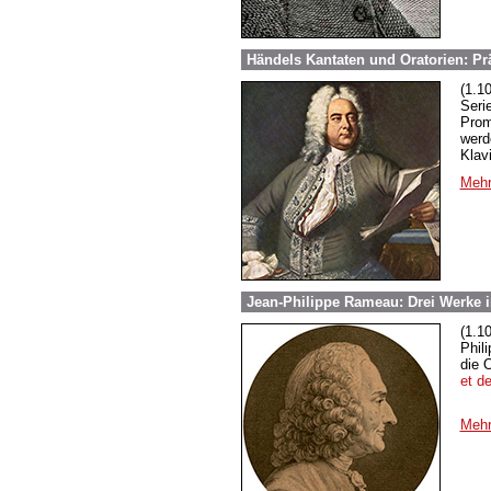
Händels Kantaten und Oratorien: Pr
(1.1
Seri
Prom
werd
Klav
Mehr
Jean-Philippe Rameau: Drei Werke 
(1.1
Phil
die 
et d
Mehr