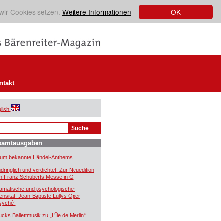
OK
 wir Cookies setzen.
Weitere Informationen
ntakt
lish
samtausgaben
um bekannte Händel-Anthems
ndringlich und verdichtet. Zur Neuedition
n Franz Schuberts Messe in G
amatische und psychologischer
tensität. Jean-Baptiste Lullys Oper
syché“
ucks Ballettmusik zu „L’Île de Merlin“