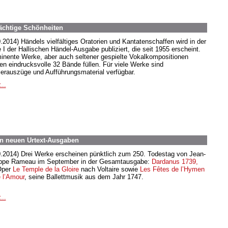
ächtige Schönheiten
0.2014) Händels vielfältiges Oratorien und Kantatenschaffen wird in der
e I der Hallischen Händel-Ausgabe publiziert, die seit 1955 erscheint.
inente Werke, aber auch seltener gespielte Vokalkompositionen
en eindrucksvolle 32 Bände füllen. Für viele Werke sind
ierauszüge und Aufführungsmaterial verfügbar.
...
in neuen Urtext-Ausgaben
0.2014) Drei Werke erscheinen pünktlich zum 250. Todestag von Jean-
ippe Rameau im September in der Gesamtausgabe:
Dardanus 1739,
Oper
Le Temple de la Gloire
nach Voltaire sowie
Les Fêtes de l’Hymen
e l’Amour
, seine Ballettmusik aus dem Jahr 1747.
...