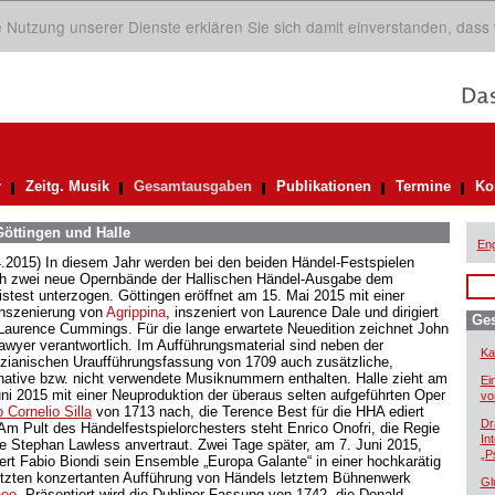
ie Nutzung unserer Dienste erklären Sie sich damit einverstanden, dass
r
Zeitg. Musik
Gesamtausgaben
Publikationen
Termine
Ko
öttingen und Halle
Eng
4.2015) In diesem Jahr werden bei den beiden Händel-Festspielen
ch zwei neue Opernbände der Hallischen Händel-Ausgabe dem
istest unterzogen. Göttingen eröffnet am 15. Mai 2015 mit einer
nszenierung von
Agrippina
, inszeniert von Laurence Dale und dirigiert
Ge
Laurence Cummings. Für die lange erwartete Neuedition zeichnet John
awyer verantwortlich. Im Aufführungsmaterial sind neben der
Ka
zianischen Uraufführungsfassung von 1709 auch zusätzliche,
rnative bzw. nicht verwendete Musiknummern enthalten. Halle zieht am
Ei
uni 2015 mit einer Neuproduktion der überaus selten aufgeführten Oper
vo
 Cornelio Silla
von 1713 nach, die Terence Best für die HHA ediert
Dr
 Am Pult des Händelfestspielorchesters steht Enrico Onofri, die Regie
In
e Stephan Lawless anvertraut. Zwei Tage später, am 7. Juni 2015,
„P
giert Fabio Biondi sein Ensemble „Europa Galante“ in einer hochkarätig
tzten konzertanten Aufführung von Händels letztem Bühnenwerk
Gl
neo
. Präsentiert wird die Dubliner Fassung von 1742, die Donald