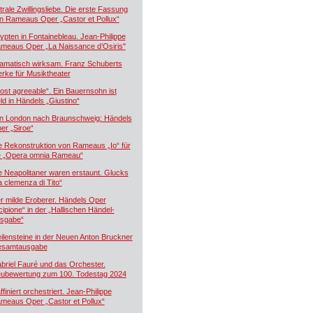
trale Zwillingsliebe. Die erste Fassung
n Rameaus Oper „Castor et Pollux“
ypten in Fontainebleau. Jean-Philippe
meaus Oper „La Naissance d’Osiris"
amatisch wirksam. Franz Schuberts
rke für Musiktheater
ost agreeable“. Ein Bauernsohn ist
ld in Händels „Giustino“
n London nach Braunschweig: Händels
er „Siroe“
e Rekonstruktion von Rameaus „Io“ für
e „Opera omnia Rameau“
e Neapolitaner waren erstaunt. Glucks
a clemenza di Tito“
r milde Eroberer. Händels Oper
cipione“ in der „Hallischen Händel-
sgabe“
ilensteine in der Neuen Anton Bruckner
samtausgabe
briel Fauré und das Orchester.
ubewertung zum 100. Todestag 2024
ffiniert orchestriert. Jean-Philippe
meaus Oper „Castor et Pollux“