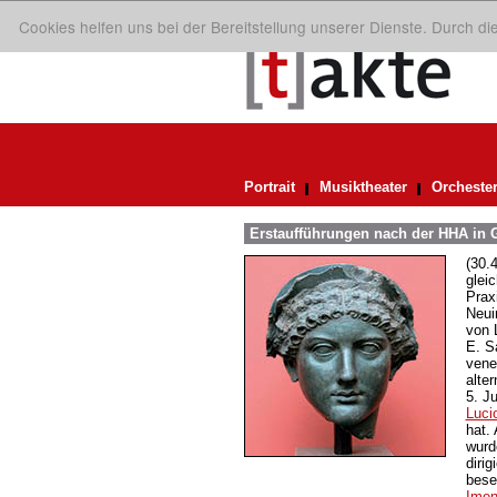
Cookies helfen uns bei der Bereitstellung unserer Dienste. Durch d
Portrait
Musiktheater
Orcheste
Erstaufführungen nach der HHA in G
(30.
glei
Prax
Neui
von 
E. S
vene
alte
5. J
Lucio
hat.
wurd
diri
bese
Ime