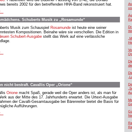
ows bereits 2002 für den betreffenden HHA-Band rekonstruiert hat.
As
vo
...
Äg
enmädchens. Schuberts Musik zu „Rosamunde“
Ra
Dr
berts Musik zum Schauspiel
Rosamunde
ist heute eine seiner
We
nntesten Kompositionen. Beinahe wäre sie verschollen. Die Edition in
euen Schubert-Ausgabe
stellt das Werk auf eine verlässliche
„M
dlage.
He
Vo
...
Op
Di
di
Di
„L
n nicht bestraft. Cavallis Oper „Orione“
De
„S
llis
Orione
macht Spaß, gerade weil die Oper anders ist, als man für
Au
Werk aus der Mitte des 17. Jahrhunderts erwartet. Die Urtext-Ausgabe
Me
ahmen der Cavalli-Gesamtausgabe bei Bärenreiter bietet die Basis für
Ge
nügliche Aufführungen.
Ga
...
Ne
Ra
Ra