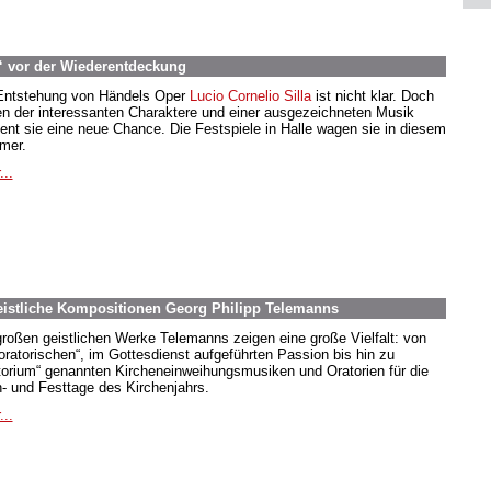
“ vor der Wiederentdeckung
Entstehung von Händels Oper
Lucio Cornelio Silla
ist nicht klar. Doch
n der interessanten Charaktere und einer ausgezeichneten Musik
ient sie eine neue Chance. Die Festspiele in Halle wagen sie in diesem
mer.
...
eistliche Kompositionen Georg Philipp Telemanns
großen geistlichen Werke Telemanns zeigen eine große Vielfalt: von
„oratorischen“, im Gottesdienst aufgeführten Passion bis hin zu
torium“ genannten Kircheneinweihungsmusiken und Oratorien für die
- und Festtage des Kirchenjahrs.
...