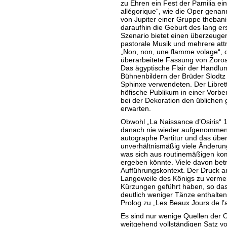
zu Ehren ein Fest der Pamilia ein
allégorique“, wie die Oper genan
von Jupiter einer Gruppe thebani
daraufhin die Geburt des lang er
Szenario bietet einen überzeugen
pastorale Musik und mehrere attr
„Non, non, une flamme volage“, d
überarbeitete Fassung von Zoro
Das ägyptische Flair der Handlun
Bühnenbildern der Brüder Slodtz 
Sphinxe verwendeten. Der Libret
höfische Publikum in einer Vorbe
bei der Dekoration den üblichen 
erwarten.
Obwohl „La Naissance d’Osiris“ 
danach nie wieder aufgenomme
autographe Partitur und das über
unverhältnismäßig viele Änderung
was sich aus routinemäßigen ko
ergeben könnte. Viele davon bet
Aufführungskontext. Der Druck a
Langeweile des Königs zu vermei
Kürzungen geführt haben, so das
deutlich weniger Tänze enthalten 
Prolog zu „Les Beaux Jours de l
Es sind nur wenige Quellen der O
weitgehend vollständigen Satz v