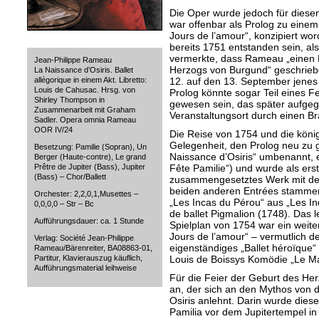
Die Oper wurde jedoch für diesen
war offenbar als Prolog zu einem
Jours de l’amour“, konzipiert wo
bereits 1751 entstanden sein, als
vermerkte, dass Rameau „einen P
Jean-Philippe Rameau
Herzogs von Burgund“ geschriebe
La Naissance d’Osiris. Ballet
12. auf den 13. September jenes 
allégorique in einem Akt. Libretto:
Louis de Cahusac. Hrsg. von
Prolog könnte sogar Teil eines F
Shirley Thompson in
gewesen sein, das später aufge
Zusammenarbeit mit Graham
Veranstaltungsort durch einen B
Sadler. Opera omnia Rameau
OOR IV/24
Die Reise von 1754 und die könig
Gelegenheit, den Prolog neu zu g
Besetzung: Pamilie (Sopran), Un
Naissance d’Osiris“ umbenannt, er
Berger (Haute-contre), Le grand
Fête Pamilie“) und wurde als erst
Prêtre de Jupiter (Bass), Jupiter
(Bass) – Chor/Ballett
zusammengesetztes Werk mit dem
beiden anderen Entrées stamme
Orchester: 2,2,0,1,Musettes –
„Les Incas du Pérou“ aus „Les In
0,0,0,0 – Str – Bc
de ballet Pigmalion (1748). Das
Aufführungsdauer: ca. 1 Stunde
Spielplan von 1754 war ein weite
Jours de l’amour“ – vermutlich de
Verlag: Société Jean-Philippe
eigenständiges „Ballet héroïque“ 
Rameau/Bärenreiter, BA08863-01,
Louis de Boissys Komödie „Le Ma
Partitur, Klavierauszug käuflich,
Aufführungsmaterial leihweise
Für die Feier der Geburt des Herz
an, der sich an den Mythos von 
Osiris anlehnt. Darin wurde dies
Pamilia vor dem Jupitertempel in