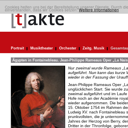
Cookies helfen uns bei der Bereitstellung unserer Dienste. Durch di
einverstanden, dass wir Cookies setzen.
Weitere Informationen
Portrait
Musiktheater
Orchester
Zeitg. Musik
Gesamtau
Ägypten in Fontainebleau. Jean-Philippe Rameaus Oper „La Nais
Nur zweimal wurde Rameaus „La 
aufgeführt. Nun kann das kurze W
wieder in der Fassung der Urauf
Jean-Philippe Rameaus Oper „La 
unglücklichen Start. Sie wurde 
zweimal aufgeführt und im Laufe
Hofe noch an der Académie royal
wieder aufgenommen. Die beiden
15. Oktober 1754 im Rahmen der 
Ludwig XV. nach Fontainebleau st
prunkvollsten, die je unternomm
Jahres der Herzog von Berry, de
Dritter in der Thronfolge, gebor