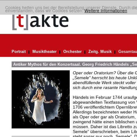
Cookies helfen uns bei der Bereitstellung unserer Dienste. Durch di
einverstanden, dass wir Cookies setzen.
Weitere Informationen
Portrait
Musiktheater
Orchester
Zeitg. Musik
Gesamtau
Antiker Mythos für den Konzertsaal. Georg Friedrich Händels „S
Oper oder Oratorium? Über die 
„Semele“ herrscht bis heute Unkla
abendfüllende Werk steckt voller 
sich durch eine rasante Handlun
Händels im Februar 1744 uraufg
abgewandelten Textfassung von 
1706 veröffentlichtem Opernlibre
Allerdings bezeichneten weder Hä
als Oper oder gar als Oratorium
zwingend hätte einen biblischen 
müssen. Daher ist das Libretto z
Semele“ überschrieben, beim Libr
steht sogar nur noch „Semele“. 