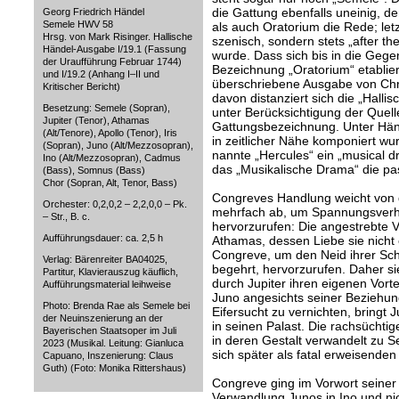
die Gattung ebenfalls uneinig, de
Georg Friedrich Händel
Semele HWV 58
als auch Oratorium die Rede; letz
Hrsg. von Mark Risinger. Hallische
szenisch, sondern stets „after th
Händel-Ausgabe I/19.1 (Fassung
wurde. Dass sich bis in die Gege
der Uraufführung Februar 1744)
Bezeichnung „Oratorium“ etabliert
und I/19.2 (Anhang I–II und
überschriebene Ausgabe von Chr
Kritischer Bericht)
davon distanziert sich die „Hall
Besetzung: Semele (Sopran),
unter Berücksichtigung der Quell
Jupiter (Tenor), Athamas
Gattungsbezeichnung. Unter Hän
(Alt/Tenore), Apollo (Tenor), Iris
in zeitlicher Nähe komponiert wu
(Sopran), Juno (Alt/Mezzosopran),
nannte „Hercules“ ein „musical d
Ino (Alt/Mezzosopran), Cadmus
das „Musikalische Drama“ die p
(Bass), Somnus (Bass)
Chor (Sopran, Alt, Tenor, Bass)
Congreves Handlung weicht von 
Orchester: 0,2,0,2 – 2,2,0,0 – Pk.
mehrfach ab, um Spannungsverhä
– Str., B. c.
hervorzurufen: Die angestrebte 
Aufführungsdauer: ca. 2,5 h
Athamas, dessen Liebe sie nicht 
Congreve, um den Neid ihrer Sc
Verlag: Bärenreiter BA04025,
begehrt, hervorzurufen. Daher si
Partitur, Klavierauszug käuflich,
durch Jupiter ihren eigenen Vorte
Aufführungsmaterial leihweise
Juno angesichts seiner Beziehung
Photo: Brenda Rae als Semele bei
Eifersucht zu vernichten, bringt 
der Neuinszenierung an der
in seinen Palast. Die rachsüchti
Bayerischen Staatsoper im Juli
in deren Gestalt verwandelt zu S
2023 (Musikal. Leitung: Gianluca
sich später als fatal erweisende
Capuano, Inszenierung: Claus
Guth) (Foto: Monika Rittershaus)
Congreve ging im Vorwort seiner
Verwandlung Junos in Ino und n