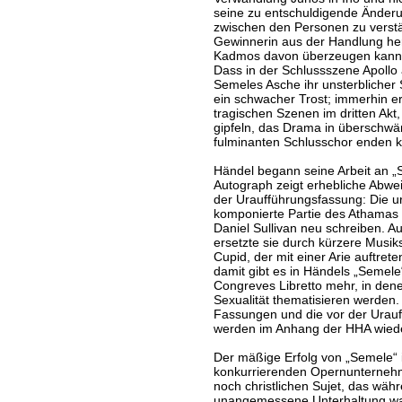
seine zu entschuldigende Änderu
zwischen den Personen zu verstär
Gewinnerin aus der Handlung herv
Kadmos davon überzeugen kann, 
Dass in der Schlussszene Apollo 
Semeles Asche ihr unsterblicher 
ein schwacher Trost; immerhin e
tragischen Szenen im dritten Akt,
gipfeln, das Drama in überschwä
fulminanten Schlusschor enden 
Händel begann seine Arbeit an 
Autograph zeigt erhebliche Abwe
der Uraufführungsfassung: Die ur
komponierte Partie des Athamas 
Daniel Sullivan neu schreiben. A
ersetzte sie durch kürzere Musik
Cupid, der mit einer Arie auftreten 
damit gibt es in Händels „Semel
Congreves Libretto mehr, in den
Sexualität thematisieren werden. 
Fassungen und die vor der Urauf
werden im Anhang der HHA wied
Der mäßige Erfolg von „Semele“ i
konkurrierenden Opernunterneh
noch christlichen Sujet, das währ
unangemessene Unterhaltung wa