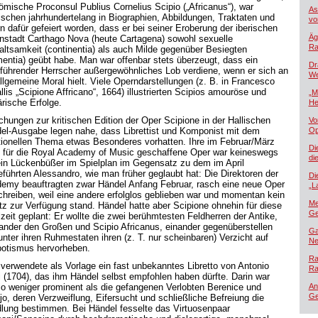
römische Proconsul Publius Cornelius Scipio („Africanus“), war
As
ischen jahrhundertelang in Biographien, Abbildungen, Traktaten und
vo
n dafür gefeiert worden, dass er bei seiner Eroberung der iberischen
Äg
nstadt Carthago Nova (heute Cartagena) sowohl sexuelle
Ra
altsamkeit (continentia) als auch Milde gegenüber Besiegten
mentia) geübt habe. Man war offenbar stets überzeugt, dass ein
Dr
gführender Herrscher außergewöhnliches Lob verdiene, wenn er sich an
We
allgemeine Moral hielt. Viele Operndarstellungen (z. B. in Francesco
lis „Scipione Affricano“, 1664) illustrierten Scipios amouröse und
„M
ärische Erfolge.
He
chungen zur kritischen Edition der Oper Scipione in der Hallischen
Vo
el-Ausgabe legen nahe, dass Librettist und Komponist mit dem
Op
itionellen Thema etwas Besonderes vorhatten. Ihre im Februar/März
Di
 für die Royal Academy of Music geschaffene Oper war keineswegs
di
ein Lückenbüßer im Spielplan im Gegensatz zu dem im April
eführten Alessandro, wie man früher geglaubt hat: Die Direktoren der
Di
emy beauftragten zwar Händel Anfang Februar, rasch eine neue Oper
„L
chreiben, weil eine andere erfolglos geblieben war und momentan kein
Me
tz zur Verfügung stand. Händel hatte aber Scipione ohnehin für diese
Ge
lzeit geplant: Er wollte die zwei berühmtesten Feldherren der Antike,
ander den Großen und Scipio Africanus, einander gegenüberstellen
Ga
unter ihren Ruhmestaten ihren (z. T. nur scheinbaren) Verzicht auf
Ne
otismus hervorheben.
Ra
i verwendete als Vorlage ein fast unbekanntes Libretto von Antonio
Ra
i (1704), das ihm Händel selbst empfohlen haben dürfte. Darin war
io weniger prominent als die gefangenen Verlobten Berenice und
An
Ge
jo, deren Verzweiflung, Eifersucht und schließliche Befreiung die
lung bestimmen. Bei Händel fesselte das Virtuosenpaar