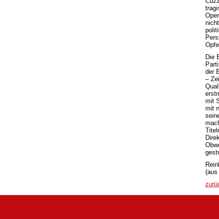
Cuzz
tragi
Oper
nich
poli
Pers
Opfe
Die 
Part
der 
– Ze
Qual
erst
mit 
mit 
sein
mach
Titel
Direk
Obwo
gest
Rein
(aus 
zurü