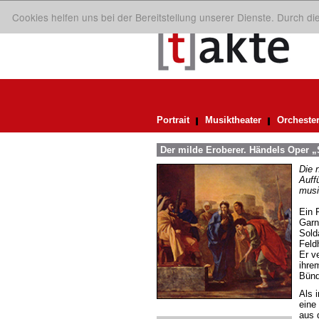
Cookies helfen uns bei der Bereitstellung unserer Dienste. Durch d
Portrait
Musiktheater
Orcheste
Der milde Eroberer. Händels Oper „
Die 
Auff
musi
Ein 
Garn
Sold
Feld
Er ve
ihre
Bünd
Als 
eine
aus 