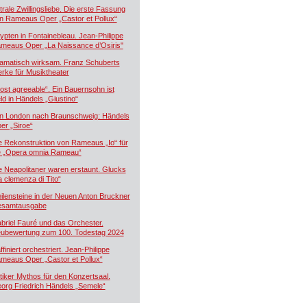
trale Zwillingsliebe. Die erste Fassung
n Rameaus Oper „Castor et Pollux“
ypten in Fontainebleau. Jean-Philippe
meaus Oper „La Naissance d’Osiris"
amatisch wirksam. Franz Schuberts
rke für Musiktheater
ost agreeable“. Ein Bauernsohn ist
ld in Händels „Giustino“
n London nach Braunschweig: Händels
er „Siroe“
e Rekonstruktion von Rameaus „Io“ für
e „Opera omnia Rameau“
e Neapolitaner waren erstaunt. Glucks
a clemenza di Tito“
ilensteine in der Neuen Anton Bruckner
samtausgabe
briel Fauré und das Orchester.
ubewertung zum 100. Todestag 2024
ffiniert orchestriert. Jean-Philippe
meaus Oper „Castor et Pollux“
tiker Mythos für den Konzertsaal.
org Friedrich Händels „Semele“