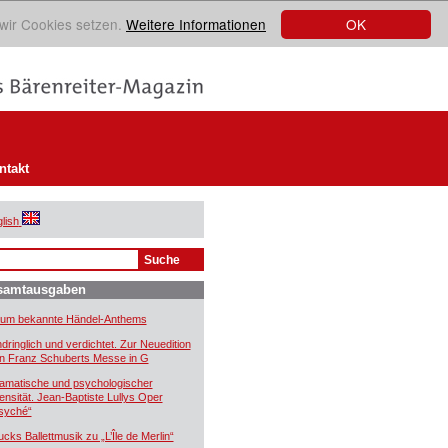
OK
 wir Cookies setzen.
Weitere Informationen
ntakt
lish
samtausgaben
um bekannte Händel-Anthems
ndringlich und verdichtet. Zur Neuedition
n Franz Schuberts Messe in G
amatische und psychologischer
tensität. Jean-Baptiste Lullys Oper
syché“
ucks Ballettmusik zu „L’Île de Merlin“