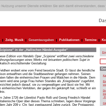
ie Nutzung unserer Dienste erklären Sie sich damit einverstanden, dass
r
Zeitg. Musik
Gesamtausgaben
Publikationen
Termine
Ko
Scipione“ in der „Hallischen Händel-Ausgabe“
Eng
neue Edition von Händels Oper „Scipione“ eröffnet zwei verschiedene
ührungsfassungen eines Werks mit brisantem politischem Sujet in
kalisch erschütternder Gestaltung.
Ge
Feldherr erobert eine vom Feind besetzte Stadt. Er lässt die feindliche
ison entwaffnen und die Stadtbewohner gefangen nehmen. Seinen
Ka
aten fallen die einheimischen Frauen und Mädchen in die Hände. Dem
herrn wird eine junge Frau hohen Standes als „Kriegsbeute“ zugeführt.
Ei
rzichtet jedoch darauf, sie zu vergewaltigen und lässt sie frei. Mit
vo
m einheimischen Verlobten, der gegen ihn gekämpft hat, schließt er ein
Dr
nis.
In
im Jahre 1726 der Librettist Paolo Rolli und Georg Friedrich Händel
„P
 italienische Oper über dieses Thema schrieben, lagen diese Vorgänge
Gl
dem Jahr 209 v. Chr. fast zweitausend Jahre zurück. Der Protagonist,