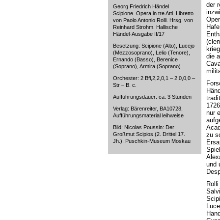
der 
Georg Friedrich Händel
inzw
Scipione. Opera in tre Atti. Libretto
Oper
von Paolo Antonio Rolli. Hrsg. von
Hafe
Reinhard Strohm. Hallische
Enth
Händel-Ausgabe II/17
(cle
Besetzung: Scipione (Alto), Lucejo
krie
(Mezzosoprano), Lelio (Tenore),
die 
Ernando (Basso), Berenice
Caval
(Soprano), Armira (Soprano)
milit
Orchester: 2 Bfl,2,2,0,1 – 2,0,0,0 –
Fors
Str – B. c.
Händ
Aufführungsdauer: ca. 3 Stunden
trad
1726
Verlag: Bärenreiter, BA10728,
nur 
Aufführungsmaterial leihweise
aufg
Acad
Bild: Nicolas Poussin: Der
Großmut Scipios (2. Drittel 17.
zu s
Jh.). Puschkin-Museum Moskau
Ersa
Spie
Alex
und 
Desp
Roll
Salv
Scip
Luce
Hand