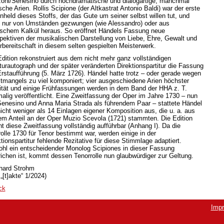
oni/Senesino durch hochdramatische und dialogartige, manchmal
sche Arien. Rollis Scipione (der Altkastrat Antonio Baldi) war der erste
nheld dieses Stoffs, der das Gute um seiner selbst willen tut, und
t nur von Umständen gezwungen (wie Alessandro) oder aus
tischem Kalkül heraus. So eröffnet Händels Fassung neue
pektiven der musikalischen Darstellung von Liebe, Ehre, Gewalt und
rbereitschaft in diesem selten gespielten Meisterwerk.
Edition rekonstruiert aus dem nicht mehr ganz vollständigen
iturautograph und der später veränderten Direktionspartitur die Fassung
Erstaufführung (5. März 1726). Händel hatte trotz – oder gerade wegen
itmangels zu viel komponiert; vier ausgeschiedene Arien höchster
ität und einige Frühfassungen werden in dem Band der HHA z. T.
malig veröffentlicht. Eine Zweitfassung der Oper im Jahre 1730 – nun
Senesino und Anna Maria Strada als führendem Paar – stattete Händel
nicht weniger als 14 Einlagen eigener Komposition aus, die u. a. aus
em Anteil an der Oper Muzio Scevola (1721) stammten. Die Edition
t diese Zweitfassung vollständig aufführbar (Anhang I). Da die
rolle 1730 für Tenor bestimmt war, werden einige in der
tionspartitur fehlende Rezitative für diese Stimmlage adaptiert.
hl ein entscheidender Monolog Scipiones in dieser Fassung
richen ist, kommt dessen Tenorrolle nun glaubwürdiger zur Geltung.
hard Strohm
„[t]akte“ 1/2024)
ck
Imp