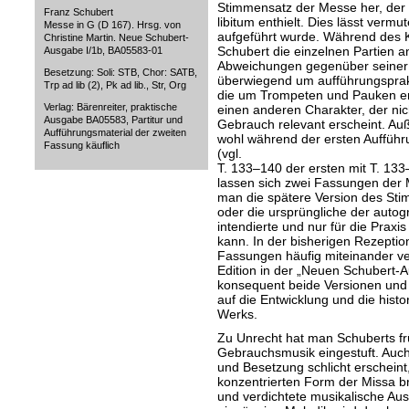
Stimmensatz der Messe her, de
Franz Schubert
libitum enthielt. Dies lässt verm
Messe in G (D 167). Hrsg. von
aufgeführt wurde. Während des K
Christine Martin. Neue Schubert-
Schubert die einzelnen Partien an
Ausgabe I/1b, BA05583-01
Abweichungen gegenüber seiner P
Besetzung: Soli: STB, Chor: SATB,
überwiegend um aufführungsprakt
Trp ad lib (2), Pk ad lib., Str, Org
die um Trompeten und Pauken er
Verlag: Bärenreiter, praktische
einen anderen Charakter, der nich
Ausgabe BA05583, Partitur und
Gebrauch relevant erscheint. Au
Aufführungsmaterial der zweiten
wohl während der ersten Aufführ
Fassung käuflich
(vgl.
T. 133–140 der ersten mit T. 13
lassen sich zwei Fassungen der
man die spätere Version des Sti
oder die ursprüngliche der autogr
intendierte und nur für die Praxis
kann. In der bisherigen Rezepti
Fassungen häufig miteinander ve
Edition in der „Neuen Schubert-A
konsequent beide Versionen und 
auf die Entwicklung und die histo
Werks.
Zu Unrecht hat man Schuberts fr
Gebrauchsmusik eingestuft. Auc
und Besetzung schlicht erscheint
konzentrierten Form der Missa br
und verdichtete musikalische Au