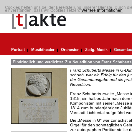
Cookies helfen uns bei der Bereitstellung unserer Dienste. Durch di
einverstanden, dass wir Cookies setzen.
Weitere Informationen
Portrait
Musiktheater
Orchester
Zeitg. Musik
Gesamtau
Eindringlich und verdichtet. Zur Neuedition von Franz Schuberts
Franz Schuberts Messe in G-Dur, 
schrieb, war ein Erfolg für den j
der Gesamtausgabe und als prakti
Neuedition.
Franz Schuberts zweite „Messe i
1815, ein halbes Jahr nach dem 
Komponisten mit seiner „Messe i
1814 zum hundertjährigen Jubilä
Vorstadt Lichtental aufgeführt wo
Die „Messe in G“ war zunächst al
Orgel für den sonntäglichen Gebr
zur autographen Partitur stellte