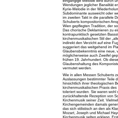
eingängige Melodik wird durch 
Wendungen jeglicher Banalität e
Kyrie-Melodie in der Wiederholun
Subdominante ausweicht oder wen
im zweiten Takt in die parallele D
Schuberts kompositorischen Ansp
Wien gepflegten Tradition, der s
Das chorische Deklamieren zu ei
kontrapunktisch gesetzten Basss
kirchenmusikalischen Stil der „a
indirekt den Verzicht auf eine F
suggeriert das weitgehend im Pi
Glaubensbekenntnis eine neue, 
möglicherweise auch Zweifel gep
frühen 19. Jahrhundert. Ob diese
Glaubenshaltung des Komponiste
vermutet werden.
Wie in allen Messen Schuberts z
Auslassungen bestimmter Teile de
hinsichtlich ihrer theologischen B
kirchenmusikalischen Praxis des 
toleriert wurden. Sie waren wohl
zurückhaltende Rezeption von S
Kirchenmusik seiner Zeit. Vielme
Kirchengemeinden damals generel
das sich stilistisch an den als K
Mozart, Joseph und Michael Hay
Kirchenmusik selten erklang. Ers