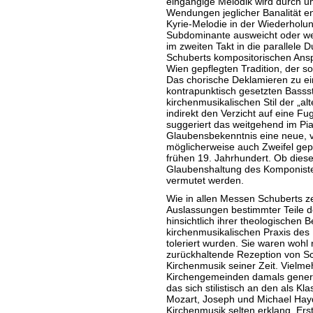
eingängige Melodik wird durch 
Wendungen jeglicher Banalität e
Kyrie-Melodie in der Wiederholun
Subdominante ausweicht oder wen
im zweiten Takt in die parallele D
Schuberts kompositorischen Ansp
Wien gepflegten Tradition, der s
Das chorische Deklamieren zu ei
kontrapunktisch gesetzten Basss
kirchenmusikalischen Stil der „a
indirekt den Verzicht auf eine F
suggeriert das weitgehend im Pi
Glaubensbekenntnis eine neue, 
möglicherweise auch Zweifel gep
frühen 19. Jahrhundert. Ob diese
Glaubenshaltung des Komponiste
vermutet werden.
Wie in allen Messen Schuberts z
Auslassungen bestimmter Teile de
hinsichtlich ihrer theologischen B
kirchenmusikalischen Praxis des 
toleriert wurden. Sie waren wohl
zurückhaltende Rezeption von S
Kirchenmusik seiner Zeit. Vielme
Kirchengemeinden damals generel
das sich stilistisch an den als K
Mozart, Joseph und Michael Hay
Kirchenmusik selten erklang. Ers