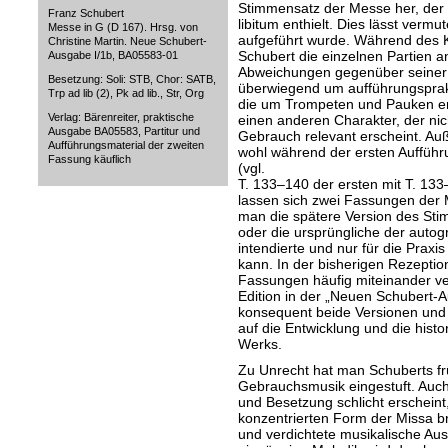
Stimmensatz der Messe her, de
Franz Schubert
libitum enthielt. Dies lässt verm
Messe in G (D 167). Hrsg. von
aufgeführt wurde. Während des K
Christine Martin. Neue Schubert-
Schubert die einzelnen Partien an
Ausgabe I/1b, BA05583-01
Abweichungen gegenüber seiner P
Besetzung: Soli: STB, Chor: SATB,
überwiegend um aufführungsprakt
Trp ad lib (2), Pk ad lib., Str, Org
die um Trompeten und Pauken er
Verlag: Bärenreiter, praktische
einen anderen Charakter, der nich
Ausgabe BA05583, Partitur und
Gebrauch relevant erscheint. Au
Aufführungsmaterial der zweiten
wohl während der ersten Aufführ
Fassung käuflich
(vgl.
T. 133–140 der ersten mit T. 13
lassen sich zwei Fassungen der
man die spätere Version des Sti
oder die ursprüngliche der autogr
intendierte und nur für die Praxis
kann. In der bisherigen Rezepti
Fassungen häufig miteinander ve
Edition in der „Neuen Schubert-A
konsequent beide Versionen und 
auf die Entwicklung und die histo
Werks.
Zu Unrecht hat man Schuberts fr
Gebrauchsmusik eingestuft. Auc
und Besetzung schlicht erscheint
konzentrierten Form der Missa br
und verdichtete musikalische Au