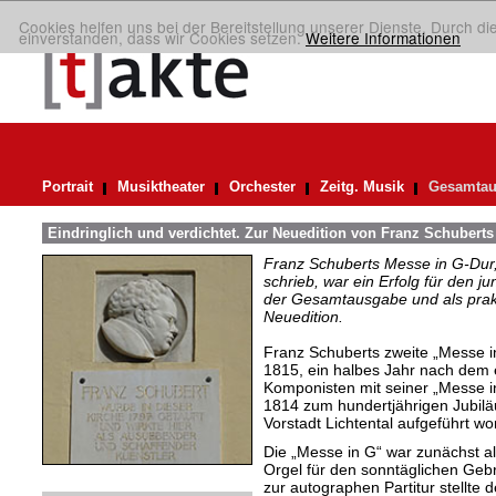
Cookies helfen uns bei der Bereitstellung unserer Dienste. Durch di
einverstanden, dass wir Cookies setzen.
Weitere Informationen
Portrait
Musiktheater
Orchester
Zeitg. Musik
Gesamtau
Eindringlich und verdichtet. Zur Neuedition von Franz Schuberts
Franz Schuberts Messe in G-Dur, 
schrieb, war ein Erfolg für den j
der Gesamtausgabe und als prakti
Neuedition.
Franz Schuberts zweite „Messe i
1815, ein halbes Jahr nach dem 
Komponisten mit seiner „Messe i
1814 zum hundertjährigen Jubilä
Vorstadt Lichtental aufgeführt wo
Die „Messe in G“ war zunächst al
Orgel für den sonntäglichen Gebr
zur autographen Partitur stellte