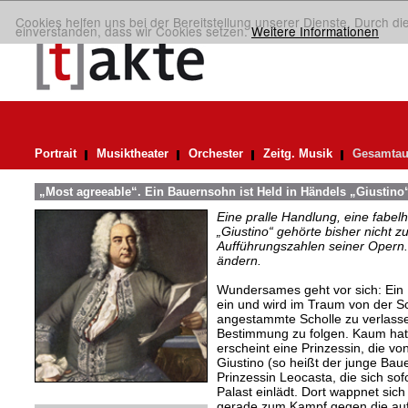
Cookies helfen uns bei der Bereitstellung unserer Dienste. Durch di
einverstanden, dass wir Cookies setzen.
Weitere Informationen
Portrait
Musiktheater
Orchester
Zeitg. Musik
Gesamtau
„Most agreeable“. Ein Bauernsohn ist Held in Händels „Giustino
Eine pralle Handlung, eine fabelh
„Giustino“ gehörte bisher nicht z
Aufführungszahlen seiner Opern. 
ändern.
Wundersames geht vor sich: Ein 
ein und wird im Traum von der Sc
angestammte Scholle zu verlass
Bestimmung zu folgen. Kaum hat
erscheint eine Prinzessin, die vo
Giustino (so heißt der junge Bauer
Prinzessin Leocasta, die sich sofor
Palast einlädt. Dort wappnet sich
gerade zum Kampf gegen die auf