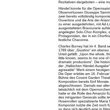
Rezitativen dargeboten – eine mu
Händel konnte für die Opernsais
Oboenvirtuosen Giuseppe Sammart
zwei bereits vollständig kompon
Ouvertüre und die Arie der Arian
zu einer ausgedehnten, mit Ad-
ausgestatteten Bravourarie aufst
angelegter Solo-Chor-Komplex, 
Protagonisten, der in ein Chorfin
festliche Chaconne.
Charles Burney hat im 4. Band se
1789 über „Giustino“ ein ebenso 
Urteil gefällt: „Upon the whole, 
little known, seems to me one of
dramatic productions“. Die histori
der „Hallischen Händel-Ausgabe“ 
agreeable“ Werk einem heutigen
Die Oper erlebte am 16. Februar
Bühne des Covent Garden Theatr
Komposition bereits fünf Monate
abgeschlossen. Damals war aller
tatsächlich mit dem Opernorches
hatte er die Rolle des Amanzio fü
des intriganten Generals sollte le
Hosenrollen spezialisierte Maria
Komponist nutzte die Zeit noch fü
so dass sich deutlich eine in Hä