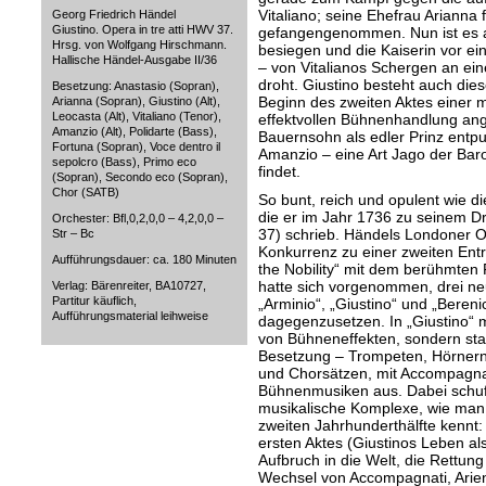
Vitaliano; seine Ehefrau Arianna 
Georg Friedrich Händel
Giustino. Opera in tre atti HWV 37.
gefangengenommen. Nun ist es a
Hrsg. von Wolfgang Hirschmann.
besiegen und die Kaiserin vor ei
Hallische Händel-Ausgabe II/36
– von Vitalianos Schergen an ei
droht. Giustino besteht auch die
Besetzung: Anastasio (Sopran),
Beginn des zweiten Aktes einer 
Arianna (Sopran), Giustino (Alt),
Leocasta (Alt), Vitaliano (Tenor),
effektvollen Bühnenhandlung ang
Amanzio (Alt), Polidarte (Bass),
Bauernsohn als edler Prinz entpu
Fortuna (Sopran), Voce dentro il
Amanzio – eine Art Jago der Bar
sepolcro (Bass), Primo eco
findet.
(Sopran), Secondo eco (Sopran),
Chor (SATB)
So bunt, reich und opulent wie d
die er im Jahr 1736 zu seinem 
Orchester: Bfl,0,2,0,0 – 4,2,0,0 –
37) schrieb. Händels Londoner 
Str – Bc
Konkurrenz zu einer zweiten Ent
Aufführungsdauer: ca. 180 Minuten
the Nobility“ mit dem berühmten F
hatte sich vorgenommen, drei n
Verlag: Bärenreiter, BA10727,
Partitur käuflich,
„Arminio“, „Giustino“ und „Bereni
Aufführungsmaterial leihweise
dagegenzusetzen. In „Giustino“ mo
von Bühneneffekten, sondern sta
Besetzung – Trompeten, Hörnern,
und Chorsätzen, mit Accompagna
Bühnenmusiken aus. Dabei schuf
musikalische Komplexe, wie man s
zweiten Jahrhunderthälfte kennt:
ersten Aktes (Giustinos Leben a
Aufbruch in die Welt, die Rettun
Wechsel von Accompagnati, Arien