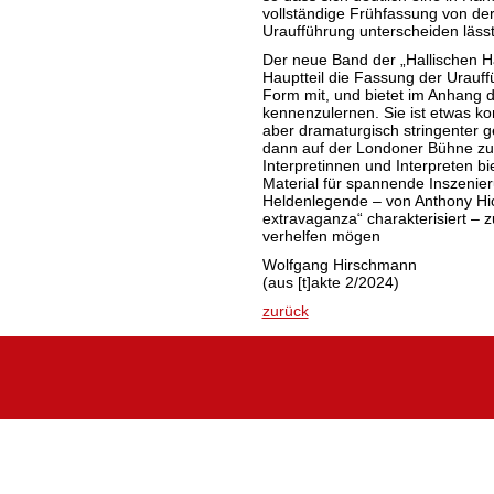
vollständige Frühfassung von de
Uraufführung unterscheiden lässt
Der neue Band der „Hallischen Hä
Hauptteil die Fassung der Urauffü
Form mit, und bietet im Anhang d
kennenzulernen. Sie ist etwas ko
aber dramaturgisch stringenter ge
dann auf der Londoner Bühne zu 
Interpretinnen und Interpreten b
Material für spannende Inszenier
Heldenlegende – von Anthony Hick
extravaganza“ charakterisiert – z
verhelfen mögen
Wolfgang Hirschmann
(aus [t]akte 2/2024)
zurück