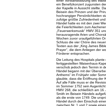
einer Vorstandssitzung des Wais
ein Benefizkonzert zugunsten de
der Kapelle in Aussicht stellte. 
Beisein des Prinzen und der Pri
hochrangiger Persönlichkeiten sta
zufolge größte Zufriedenheit und 
Händel hatte es mit den zwei Werk
die Feierlichkeiten zum Aachener
„Feuerwerksmusik“ HWV 351 und
herausragende Arien und Chorsä
Wochen zuvor uraufgeführten O
Schluss die vier Chöre des neuen
Texten aus der „King James Bib
Prayer“, die dem Anliegen der woh
Förderer entsprachen.
Die Leitung des Hospitals plante d
fertiggestellten Waisenhaus-Kape
verschob jedoch den Termin in de
Händel begann mit der Überarbei
Anthems“ im Frühjahr oder Somme
glaubte, dass die Eröffnung der 
Auf alle Fälle muss er die Revis
im Sommer 1752 sein Augenlicht 
HWV 268, die schließlich am 16. 
Smith im Beisein Händels aufgefü
als die erste von 1749. Die urspr
Händel durch den Einschub einer T
zwischen Nr. 1 und 2 sowie eine