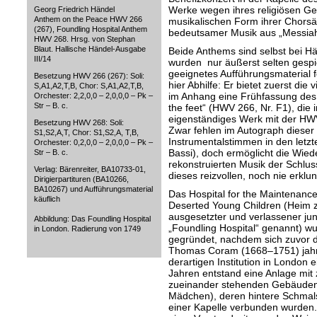
Werke wegen ihres religiösen Geh
Georg Friedrich Händel
Anthem on the Peace HWV 266
musikalischen Form ihrer Chors
(267), Foundling Hospital Anthem
bedeutsamer Musik aus „Messiah
HWV 268. Hrsg. von Stephan
Blaut. Hallische Händel-Ausgabe
Beide Anthems sind selbst bei 
III/14
wurden nur äußerst selten gespiel
geeignetes Aufführungsmaterial f
Besetzung HWV 266 (267): Soli:
hier Abhilfe: Er bietet zuerst di
S,A1,A2,T,B, Chor: S,A1,A2,T,B,
im Anhang eine Frühfassung des 
Orchester: 2,2,0,0 – 2,0,0,0 – Pk –
Str – B. c.
the feet“ (HWV 266, Nr. F1), die 
eigenständiges Werk mit der HW
Besetzung HWV 268: Soli:
Zwar fehlen im Autograph dieser
S1,S2,A,T, Chor: S1,S2,A, T,B,
Instrumentalstimmen in den let
Orchester: 0,2,0,0 – 2,0,0,0 – Pk –
Bassi), doch ermöglicht die Wied
Str – B. c.
rekonstruierten Musik der Schlus
Verlag: Bärenreiter, BA10733-01,
dieses reizvollen, noch nie erkl
Dirigierpartituren (BA10266,
BA10267) und Aufführungsmaterial
Das Hospital for the Maintenanc
käuflich
Deserted Young Children (Heim 
ausgesetzter und verlassener ju
Abbildung: Das Foundling Hospital
„Foundling Hospital“ genannt) wu
in London. Radierung von 1749
gegründet, nachdem sich zuvor 
Thomas Coram (1668–1751) jahre
derartigen Institution in London 
Jahren entstand eine Anlage mit 
zueinander stehenden Gebäuden (
Mädchen), deren hintere Schmal
einer Kapelle verbunden wurden.