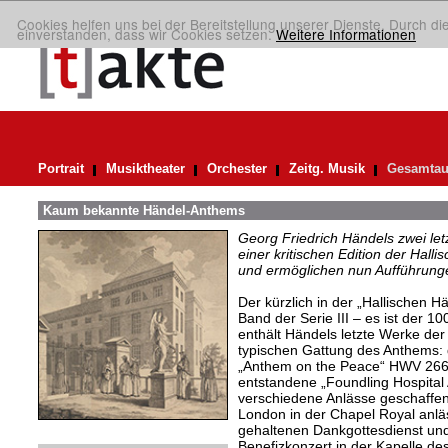
Cookies helfen uns bei der Bereitstellung unserer Dienste. Durch di
einverstanden, dass wir Cookies setzen.
Weitere Informationen
Portrait
Musiktheater
Orchester
Zeitg. Musik
Gesamtau
Kaum bekannte Händel-Anthems
Georg Friedrich Händels zwei letz
einer kritischen Edition der Hal
und ermöglichen nun Aufführunge
Der kürzlich in der „Hallischen 
Band der Serie III – es ist der 
enthält Händels letzte Werke der
typischen Gattung des Anthems:
„Anthem on the Peace“ HWV 266 
entstandene „Foundling Hospita
verschiedene Anlässe geschaffen
London in der Chapel Royal anlä
gehaltenen Dankgottesdienst un
Benefizkonzert in der Kapelle des