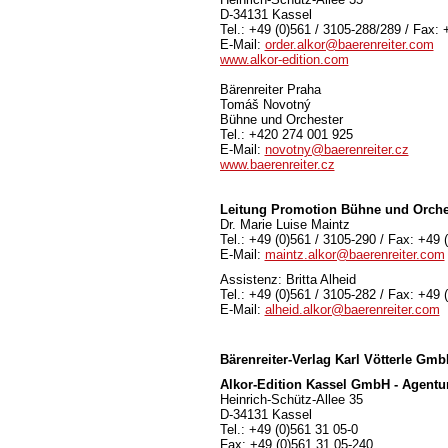
D-34131 Kassel
Tel.: +49 (0)561 / 3105-288/289 / Fax: 
E-Mail:
order.alkor@baerenreiter.com
www.alkor-edition.com
Bärenreiter Praha
Tomáš Novotný
Bühne und Orchester
Tel.: +420 274 001 925
E-Mail:
novotny@baerenreiter.cz
www.baerenreiter.cz
Leitung Promotion Bühne und Orche
Dr. Marie Luise Maintz
Tel.: +49 (0)561 / 3105-290 / Fax: +49 
E-Mail:
maintz.alkor@baerenreiter.com
Assistenz: Britta Alheid
Tel.: +49 (0)561 / 3105-282 / Fax: +49 
E-Mail:
alheid.alkor@baerenreiter.com
Bärenreiter-Verlag
Karl Vötterle Gm
Alkor-Edition Kassel GmbH - Agentu
Heinrich-Schütz-Allee 35
D-34131 Kassel
Tel.: +49 (0)561 31 05-0
Fax: +49 (0)561 31 05-240