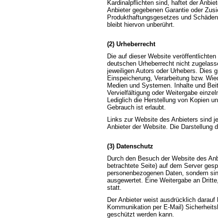
Kardinalpflichten sind, haftet der Anbi
Anbieter gegebenen Garantie oder Zusic
Produkthaftungsgesetzes und Schäden 
bleibt hiervon unberührt.
(2) Urheberrecht
Die auf dieser Website veröffentlichte
deutschen Urheberrecht nicht zugelass
jeweiligen Autors oder Urhebers. Dies g
Einspeicherung, Verarbeitung bzw. Wie
Medien und Systemen. Inhalte und Beitr
Vervielfältigung oder Weitergabe einzeln
Lediglich die Herstellung von Kopien u
Gebrauch ist erlaubt.
Links zur Website des Anbieters sind 
Anbieter der Website. Die Darstellung d
(3) Datenschutz
Durch den Besuch der Website des Anbi
betrachtete Seite) auf dem Server gesp
personenbezogenen Daten, sondern sind
ausgewertet. Eine Weitergabe an Dritte
statt.
Der Anbieter weist ausdrücklich darauf 
Kommunikation per E-Mail) Sicherheitsl
geschützt werden kann.