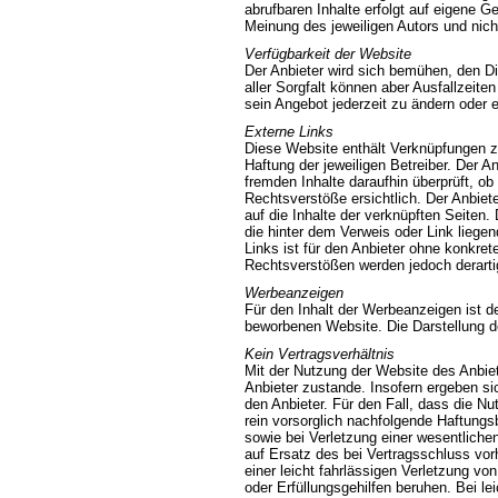
abrufbaren Inhalte erfolgt auf eigene 
Meinung des jeweiligen Autors und nich
Verfügbarkeit der Website
Der Anbieter wird sich bemühen, den Di
aller Sorgfalt können aber Ausfallzeite
sein Angebot jederzeit zu ändern oder e
Externe Links
Diese Website enthält Verknüpfungen zu
Haftung der jeweiligen Betreiber. Der A
fremden Inhalte daraufhin überprüft, 
Rechtsverstöße ersichtlich. Der Anbiete
auf die Inhalte der verknüpften Seiten.
die hinter dem Verweis oder Link liegen
Links ist für den Anbieter ohne konkre
Rechtsverstößen werden jedoch derartig
Werbeanzeigen
Für den Inhalt der Werbeanzeigen ist der
beworbenen Website. Die Darstellung de
Kein Vertragsverhältnis
Mit der Nutzung der Website des Anbie
Anbieter zustande. Insofern ergeben si
den Anbieter. Für den Fall, dass die Nu
rein vorsorglich nachfolgende Haftungs
sowie bei Verletzung einer wesentlichen 
auf Ersatz des bei Vertragsschluss vo
einer leicht fahrlässigen Verletzung von
oder Erfüllungsgehilfen beruhen. Bei le