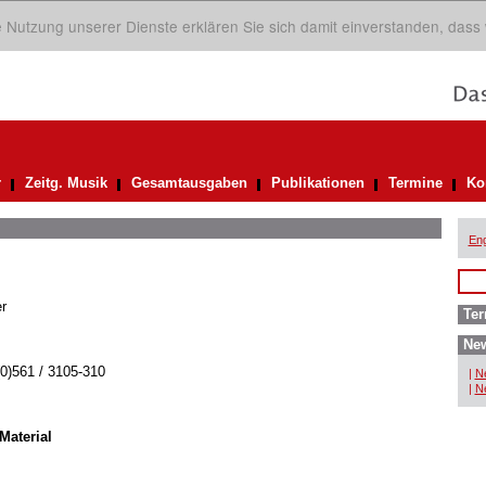
ie Nutzung unserer Dienste erklären Sie sich damit einverstanden, dass
r
Zeitg. Musik
Gesamtausgaben
Publikationen
Termine
Ko
Eng
r
Ter
New
(0)561 / 3105-310
|
Ne
|
Ne
Material