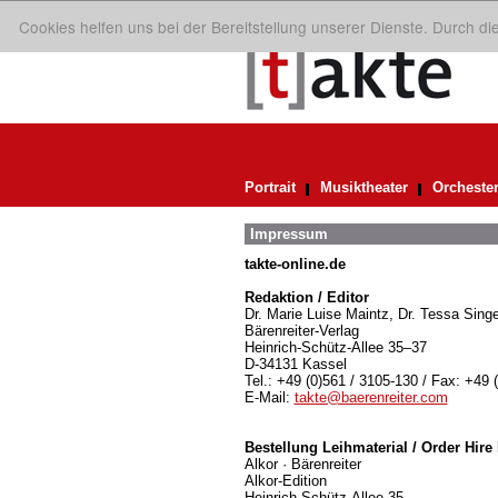
Cookies helfen uns bei der Bereitstellung unserer Dienste. Durch d
Portrait
Musiktheater
Orcheste
Impressum
takte-online.de
Redaktion / Editor
Dr. Marie Luise Maintz, Dr. Tessa Singe
Bärenreiter-Verlag
Heinrich-Schütz-Allee 35–37
D-34131 Kassel
Tel.: +49 (0)561 / 3105-130 / Fax: +49 
E-Mail:
takte@baerenreiter.com
Bestellung Leihmaterial / Order Hire 
Alkor · Bärenreiter
Alkor-Edition
Heinrich-Schütz-Allee 35