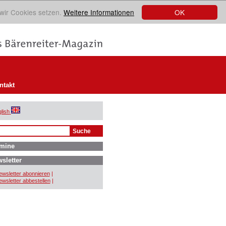
OK
 wir Cookies setzen.
Weitere Informationen
ntakt
lish
mine
sletter
wsletter abonnieren
|
wsletter abbestellen
|