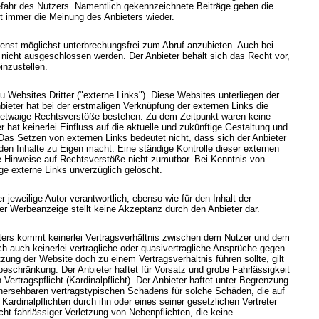
Gefahr des Nutzers. Namentlich gekennzeichnete Beiträge geben die
t immer die Meinung des Anbieters wieder.
enst möglichst unterbrechungsfrei zum Abruf anzubieten. Auch bei
n nicht ausgeschlossen werden. Der Anbieter behält sich das Recht vor,
inzustellen.
 Websites Dritter ("externe Links"). Diese Websites unterliegen der
nbieter hat bei der erstmaligen Verknüpfung der externen Links die
ob etwaige Rechtsverstöße bestehen. Zu dem Zeitpunkt waren keine
r hat keinerlei Einfluss auf die aktuelle und zukünftige Gestaltung und
 Das Setzen von externen Links bedeutet nicht, dass sich der Anbieter
den Inhalte zu Eigen macht. Eine ständige Kontrolle dieser externen
te Hinweise auf Rechtsverstöße nicht zumutbar. Bei Kenntnis von
e externe Links unverzüglich gelöscht.
 jeweilige Autor verantwortlich, ebenso wie für den Inhalt der
r Werbeanzeige stellt keine Akzeptanz durch den Anbieter dar.
ters kommt keinerlei Vertragsverhältnis zwischen dem Nutzer und dem
ch auch keinerlei vertragliche oder quasivertragliche Ansprüche gegen
tzung der Website doch zu einem Vertragsverhältnis führen sollte, gilt
beschränkung: Der Anbieter haftet für Vorsatz und grobe Fahrlässigkeit
Vertragspflicht (Kardinalpflicht). Der Anbieter haftet unter Begrenzung
rhersehbaren vertragstypischen Schadens für solche Schäden, die auf
 Kardinalpflichten durch ihn oder eines seiner gesetzlichen Vertreter
icht fahrlässiger Verletzung von Nebenpflichten, die keine