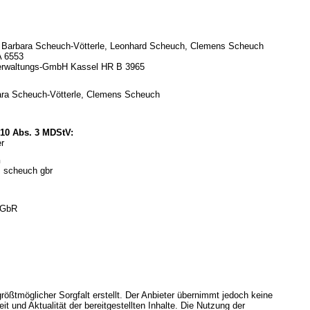
 c. Barbara Scheuch-Vötterle, Leonhard Scheuch, Clemens Scheuch
A 6553
erwaltungs-GmbH Kassel HR B 3965
rbara Scheuch-Vötterle, Clemens Scheuch
§ 10 Abs. 3 MDStV:
r
n
+ scheuch gbr
 GbR
rößtmöglicher Sorgfalt erstellt. Der Anbieter übernimmt jedoch keine
eit und Aktualität der bereitgestellten Inhalte. Die Nutzung der