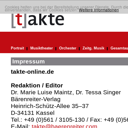
Cookies helfen uns bei der Bereitstellung unserer Dienste. Durch di
einverstanden, dass wir Cookies setzen.
Weitere Informationen
Portrait
Musiktheater
Orchester
Zeitg. Musik
Gesamtau
Impressum
takte-online.de
Redaktion / Editor
Dr. Marie Luise Maintz, Dr. Tessa Singer
Bärenreiter-Verlag
Heinrich-Schütz-Allee 35–37
D-34131 Kassel
Tel.: +49 (0)561 / 3105-130 / Fax: +49 (0)
E-Mail:
takte@baerenreiter.com