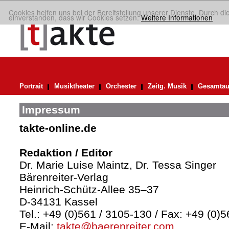
Cookies helfen uns bei der Bereitstellung unserer Dienste. Durch di
einverstanden, dass wir Cookies setzen.
Weitere Informationen
Portrait
Musiktheater
Orchester
Zeitg. Musik
Gesamtau
Impressum
takte-online.de
Redaktion / Editor
Dr. Marie Luise Maintz, Dr. Tessa Singer
Bärenreiter-Verlag
Heinrich-Schütz-Allee 35–37
D-34131 Kassel
Tel.: +49 (0)561 / 3105-130 / Fax: +49 (0)
E-Mail:
takte@baerenreiter.com