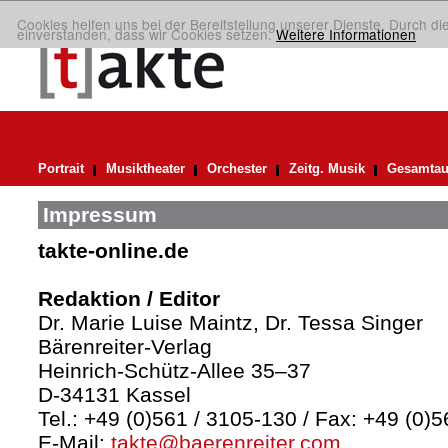
Cookies helfen uns bei der Bereitstellung unserer Dienste. Durch di
einverstanden, dass wir Cookies setzen.
Weitere Informationen
Portrait
Musiktheater
Orchester
Zeitg. Musik
Gesamtau
Impressum
takte-online.de
Redaktion / Editor
Dr. Marie Luise Maintz, Dr. Tessa Singer
Bärenreiter-Verlag
Heinrich-Schütz-Allee 35–37
D-34131 Kassel
Tel.: +49 (0)561 / 3105-130 / Fax: +49 (0)
E-Mail:
takte@baerenreiter.com