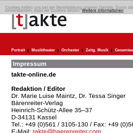
Cookies helfen uns bei der Bereitstellung unserer Dienste. Durch di
einverstanden, dass wir Cookies setzen.
Weitere Informationen
Portrait
Musiktheater
Orchester
Zeitg. Musik
Gesamtau
Impressum
takte-online.de
Redaktion / Editor
Dr. Marie Luise Maintz, Dr. Tessa Singer
Bärenreiter-Verlag
Heinrich-Schütz-Allee 35–37
D-34131 Kassel
Tel.: +49 (0)561 / 3105-130 / Fax: +49 (0)
E-Mail:
takte@baerenreiter.com