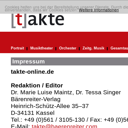
Cookies helfen uns bei der Bereitstellung unserer Dienste. Durch di
einverstanden, dass wir Cookies setzen.
Weitere Informationen
Portrait
Musiktheater
Orchester
Zeitg. Musik
Gesamtau
Impressum
takte-online.de
Redaktion / Editor
Dr. Marie Luise Maintz, Dr. Tessa Singer
Bärenreiter-Verlag
Heinrich-Schütz-Allee 35–37
D-34131 Kassel
Tel.: +49 (0)561 / 3105-130 / Fax: +49 (0)
E-Mail:
takte@baerenreiter.com