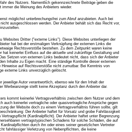
Gefahr des Nutzers. Namentlich gekennzeichnete Beiträge geben die
t immer die Meinung des Anbieters wieder.
enst möglichst unterbrechungsfrei zum Abruf anzubieten. Auch bei
n nicht ausgeschlossen werden. Der Anbieter behält sich das Recht vor,
inzustellen.
 Websites Dritter ("externe Links"). Diese Websites unterliegen der
nbieter hat bei der erstmaligen Verknüpfung der externen Links die
ob etwaige Rechtsverstöße bestehen. Zu dem Zeitpunkt waren keine
r hat keinerlei Einfluss auf die aktuelle und zukünftige Gestaltung und
 Das Setzen von externen Links bedeutet nicht, dass sich der Anbieter
den Inhalte zu Eigen macht. Eine ständige Kontrolle dieser externen
te Hinweise auf Rechtsverstöße nicht zumutbar. Bei Kenntnis von
e externe Links unverzüglich gelöscht.
 jeweilige Autor verantwortlich, ebenso wie für den Inhalt der
r Werbeanzeige stellt keine Akzeptanz durch den Anbieter dar.
ters kommt keinerlei Vertragsverhältnis zwischen dem Nutzer und dem
ch auch keinerlei vertragliche oder quasivertragliche Ansprüche gegen
tzung der Website doch zu einem Vertragsverhältnis führen sollte, gilt
beschränkung: Der Anbieter haftet für Vorsatz und grobe Fahrlässigkeit
Vertragspflicht (Kardinalpflicht). Der Anbieter haftet unter Begrenzung
rhersehbaren vertragstypischen Schadens für solche Schäden, die auf
 Kardinalpflichten durch ihn oder eines seiner gesetzlichen Vertreter
icht fahrlässiger Verletzung von Nebenpflichten, die keine