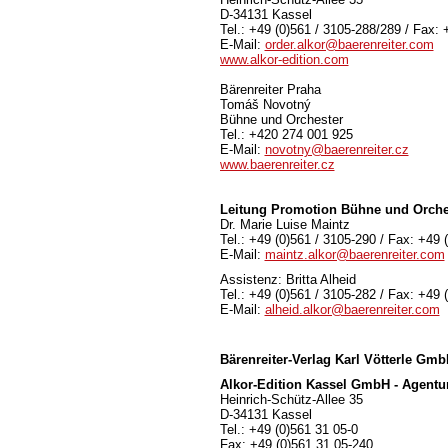
D-34131 Kassel
Tel.: +49 (0)561 / 3105-288/289 / Fax: 
E-Mail:
order.alkor@baerenreiter.com
www.alkor-edition.com
Bärenreiter Praha
Tomáš Novotný
Bühne und Orchester
Tel.: +420 274 001 925
E-Mail:
novotny@baerenreiter.cz
www.baerenreiter.cz
Leitung Promotion Bühne und Orche
Dr. Marie Luise Maintz
Tel.: +49 (0)561 / 3105-290 / Fax: +49 
E-Mail:
maintz.alkor@baerenreiter.com
Assistenz: Britta Alheid
Tel.: +49 (0)561 / 3105-282 / Fax: +49 
E-Mail:
alheid.alkor@baerenreiter.com
Bärenreiter-Verlag
Karl Vötterle Gm
Alkor-Edition Kassel GmbH - Agentu
Heinrich-Schütz-Allee 35
D-34131 Kassel
Tel.: +49 (0)561 31 05-0
Fax: +49 (0)561 31 05-240