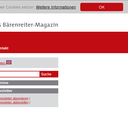
OK
 wir Cookies setzen.
Weitere Informationen
ntakt
lish
mine
sletter
wsletter abonnieren
|
wsletter abbestellen
|