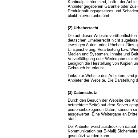
Kardinalpflichten sind, haftet der Anbi
Anbieter gegebenen Garantie oder Zusic
Produkthaftungsgesetzes und Schäden 
bleibt hiervon unberührt.
(2) Urheberrecht
Die auf dieser Website veröffentlichte
deutschen Urheberrecht nicht zugelass
jeweiligen Autors oder Urhebers. Dies g
Einspeicherung, Verarbeitung bzw. Wie
Medien und Systemen. Inhalte und Beitr
Vervielfältigung oder Weitergabe einzeln
Lediglich die Herstellung von Kopien u
Gebrauch ist erlaubt.
Links zur Website des Anbieters sind 
Anbieter der Website. Die Darstellung d
(3) Datenschutz
Durch den Besuch der Website des Anbi
betrachtete Seite) auf dem Server gesp
personenbezogenen Daten, sondern sind
ausgewertet. Eine Weitergabe an Dritte
statt.
Der Anbieter weist ausdrücklich darauf 
Kommunikation per E-Mail) Sicherheitsl
geschützt werden kann.