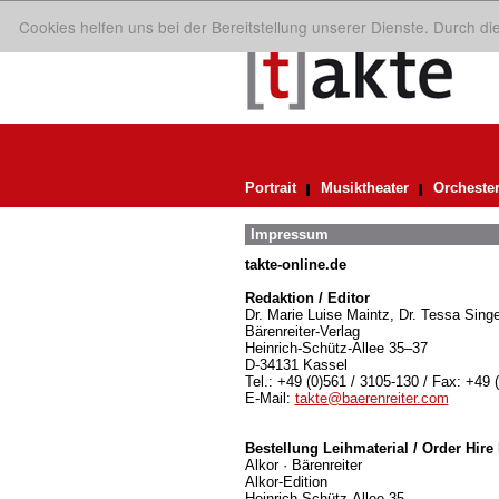
Cookies helfen uns bei der Bereitstellung unserer Dienste. Durch d
Portrait
Musiktheater
Orcheste
Impressum
takte-online.de
Redaktion / Editor
Dr. Marie Luise Maintz, Dr. Tessa Singe
Bärenreiter-Verlag
Heinrich-Schütz-Allee 35–37
D-34131 Kassel
Tel.: +49 (0)561 / 3105-130 / Fax: +49 
E-Mail:
takte@baerenreiter.com
Bestellung Leihmaterial / Order Hire 
Alkor · Bärenreiter
Alkor-Edition
Heinrich-Schütz-Allee 35