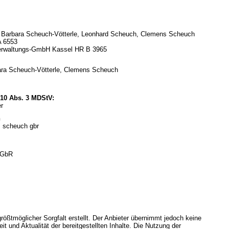
 c. Barbara Scheuch-Vötterle, Leonhard Scheuch, Clemens Scheuch
A 6553
erwaltungs-GmbH Kassel HR B 3965
rbara Scheuch-Vötterle, Clemens Scheuch
§ 10 Abs. 3 MDStV:
r
n
+ scheuch gbr
 GbR
rößtmöglicher Sorgfalt erstellt. Der Anbieter übernimmt jedoch keine
eit und Aktualität der bereitgestellten Inhalte. Die Nutzung der