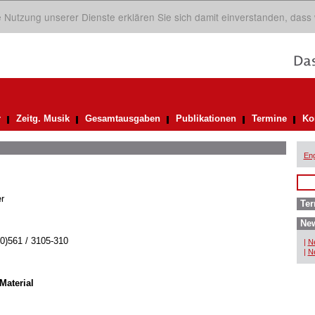
ie Nutzung unserer Dienste erklären Sie sich damit einverstanden, dass
r
Zeitg. Musik
Gesamtausgaben
Publikationen
Termine
Ko
Eng
r
Ter
New
(0)561 / 3105-310
|
Ne
|
Ne
Material