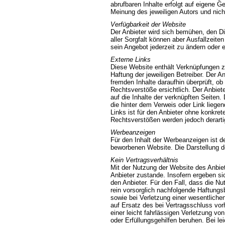
abrufbaren Inhalte erfolgt auf eigene 
Meinung des jeweiligen Autors und nich
Verfügbarkeit der Website
Der Anbieter wird sich bemühen, den Di
aller Sorgfalt können aber Ausfallzeite
sein Angebot jederzeit zu ändern oder e
Externe Links
Diese Website enthält Verknüpfungen zu
Haftung der jeweiligen Betreiber. Der A
fremden Inhalte daraufhin überprüft, 
Rechtsverstöße ersichtlich. Der Anbiete
auf die Inhalte der verknüpften Seiten.
die hinter dem Verweis oder Link liegen
Links ist für den Anbieter ohne konkre
Rechtsverstößen werden jedoch derartig
Werbeanzeigen
Für den Inhalt der Werbeanzeigen ist der
beworbenen Website. Die Darstellung de
Kein Vertragsverhältnis
Mit der Nutzung der Website des Anbie
Anbieter zustande. Insofern ergeben si
den Anbieter. Für den Fall, dass die Nu
rein vorsorglich nachfolgende Haftungs
sowie bei Verletzung einer wesentlichen 
auf Ersatz des bei Vertragsschluss vo
einer leicht fahrlässigen Verletzung von
oder Erfüllungsgehilfen beruhen. Bei le