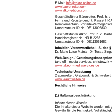
E-Mail:
info@takte-online.de
www.baerenreiter.com
www.alkor-edition.com
Geschäftsführer Bärenreiter: Prof. h.
Firma und Registergericht: Kassel HR 
Komplementärin: Vötterle-Vermögensv
Umsatzsteuer-ID-Nr.: DE113096830
Geschäftsführer Alkor: Prof. h. c. Ba
Handelsregister-Nr.: HR B 2235
Umsatzsteuer-ID-Nr.: DE113061682
Inhaltlich Verantwortliche i. S. des 
Dr. Marie Luise Maintz, Dr. Tessa Singe
Web-Design / Gestaltungskonzeptio
take off - media services, christowzik 
www.takeoff-mediaservices.de
Technische Umsetzung
2raumwelten, Grabowski & Schwiebert
www.2raumwelten.de
Rechtliche Hinweise
(1) Haftungsbeschränkung
Inhalte dieser Website
Die Inhalte dieser Website werden mit g
Gewähr für die Richtigkeit, Vollständigk