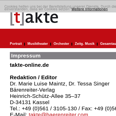
Cookies helfen uns bei der Bereitstellung unserer Dienste. Durch di
einverstanden, dass wir Cookies setzen.
Weitere Informationen
Portrait
Musiktheater
Orchester
Zeitg. Musik
Gesamtau
Impressum
takte-online.de
Redaktion / Editor
Dr. Marie Luise Maintz, Dr. Tessa Singer
Bärenreiter-Verlag
Heinrich-Schütz-Allee 35–37
D-34131 Kassel
Tel.: +49 (0)561 / 3105-130 / Fax: +49 (0)
E-Mail:
takte@baerenreiter.com