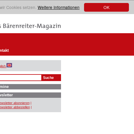
OK
 wir Cookies setzen.
Weitere Informationen
ntakt
lish
mine
sletter
wsletter abonnieren
|
wsletter abbestellen
|