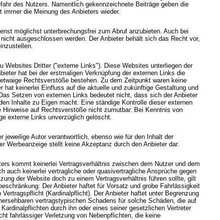
Gefahr des Nutzers. Namentlich gekennzeichnete Beiträge geben die
t immer die Meinung des Anbieters wieder.
enst möglichst unterbrechungsfrei zum Abruf anzubieten. Auch bei
n nicht ausgeschlossen werden. Der Anbieter behält sich das Recht vor,
inzustellen.
 Websites Dritter ("externe Links"). Diese Websites unterliegen der
nbieter hat bei der erstmaligen Verknüpfung der externen Links die
ob etwaige Rechtsverstöße bestehen. Zu dem Zeitpunkt waren keine
r hat keinerlei Einfluss auf die aktuelle und zukünftige Gestaltung und
 Das Setzen von externen Links bedeutet nicht, dass sich der Anbieter
den Inhalte zu Eigen macht. Eine ständige Kontrolle dieser externen
te Hinweise auf Rechtsverstöße nicht zumutbar. Bei Kenntnis von
e externe Links unverzüglich gelöscht.
 jeweilige Autor verantwortlich, ebenso wie für den Inhalt der
r Werbeanzeige stellt keine Akzeptanz durch den Anbieter dar.
ters kommt keinerlei Vertragsverhältnis zwischen dem Nutzer und dem
ch auch keinerlei vertragliche oder quasivertragliche Ansprüche gegen
tzung der Website doch zu einem Vertragsverhältnis führen sollte, gilt
beschränkung: Der Anbieter haftet für Vorsatz und grobe Fahrlässigkeit
Vertragspflicht (Kardinalpflicht). Der Anbieter haftet unter Begrenzung
rhersehbaren vertragstypischen Schadens für solche Schäden, die auf
 Kardinalpflichten durch ihn oder eines seiner gesetzlichen Vertreter
icht fahrlässiger Verletzung von Nebenpflichten, die keine