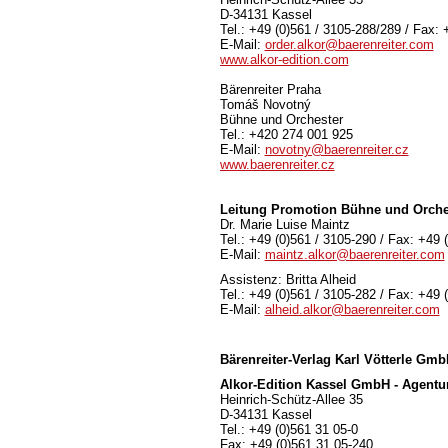
D-34131 Kassel
Tel.: +49 (0)561 / 3105-288/289 / Fax: 
E-Mail:
order.alkor@baerenreiter.com
www.alkor-edition.com
Bärenreiter Praha
Tomáš Novotný
Bühne und Orchester
Tel.: +420 274 001 925
E-Mail:
novotny@baerenreiter.cz
www.baerenreiter.cz
Leitung Promotion Bühne und Orche
Dr. Marie Luise Maintz
Tel.: +49 (0)561 / 3105-290 / Fax: +49 
E-Mail:
maintz.alkor@baerenreiter.com
Assistenz: Britta Alheid
Tel.: +49 (0)561 / 3105-282 / Fax: +49 
E-Mail:
alheid.alkor@baerenreiter.com
Bärenreiter-Verlag
Karl Vötterle Gm
Alkor-Edition Kassel GmbH - Agentu
Heinrich-Schütz-Allee 35
D-34131 Kassel
Tel.: +49 (0)561 31 05-0
Fax: +49 (0)561 31 05-240