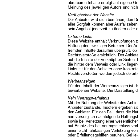
abrufbaren Inhalte erfolgt auf eigene 
Meinung des jeweiligen Autors und nich
Verfügbarkeit der Website
Der Anbieter wird sich bemühen, den Di
aller Sorgfalt können aber Ausfallzeite
sein Angebot jederzeit zu ändern oder e
Externe Links
Diese Website enthält Verknüpfungen zu
Haftung der jeweiligen Betreiber. Der A
fremden Inhalte daraufhin überprüft, 
Rechtsverstöße ersichtlich. Der Anbiete
auf die Inhalte der verknüpften Seiten.
die hinter dem Verweis oder Link liegen
Links ist für den Anbieter ohne konkre
Rechtsverstößen werden jedoch derartig
Werbeanzeigen
Für den Inhalt der Werbeanzeigen ist der
beworbenen Website. Die Darstellung de
Kein Vertragsverhältnis
Mit der Nutzung der Website des Anbie
Anbieter zustande. Insofern ergeben si
den Anbieter. Für den Fall, dass die Nu
rein vorsorglich nachfolgende Haftungs
sowie bei Verletzung einer wesentlichen 
auf Ersatz des bei Vertragsschluss vo
einer leicht fahrlässigen Verletzung von
oder Erfüllungsgehilfen beruhen. Bei le