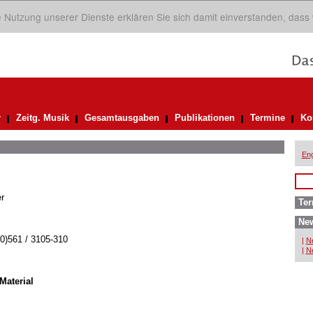
ie Nutzung unserer Dienste erklären Sie sich damit einverstanden, dass
r
Zeitg. Musik
Gesamtausgaben
Publikationen
Termine
Ko
Eng
r
Ter
New
(0)561 / 3105-310
|
Ne
|
Ne
Material