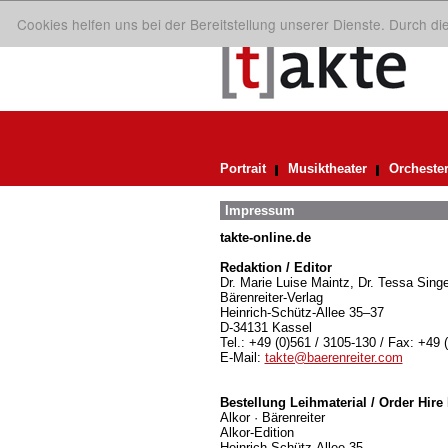
Cookies helfen uns bei der Bereitstellung unserer Dienste. Durch d
Portrait
Musiktheater
Orcheste
Impressum
takte-online.de
Redaktion / Editor
Dr. Marie Luise Maintz, Dr. Tessa Singe
Bärenreiter-Verlag
Heinrich-Schütz-Allee 35–37
D-34131 Kassel
Tel.: +49 (0)561 / 3105-130 / Fax: +49 
E-Mail:
takte@baerenreiter.com
Bestellung Leihmaterial / Order Hire 
Alkor · Bärenreiter
Alkor-Edition
Heinrich-Schütz-Allee 35