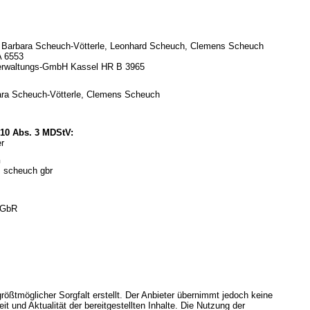
 c. Barbara Scheuch-Vötterle, Leonhard Scheuch, Clemens Scheuch
A 6553
erwaltungs-GmbH Kassel HR B 3965
rbara Scheuch-Vötterle, Clemens Scheuch
§ 10 Abs. 3 MDStV:
r
n
+ scheuch gbr
 GbR
rößtmöglicher Sorgfalt erstellt. Der Anbieter übernimmt jedoch keine
eit und Aktualität der bereitgestellten Inhalte. Die Nutzung der