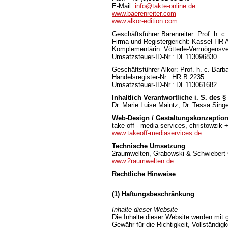
E-Mail:
info@takte-online.de
www.baerenreiter.com
www.alkor-edition.com
Geschäftsführer Bärenreiter: Prof. h.
Firma und Registergericht: Kassel HR 
Komplementärin: Vötterle-Vermögensv
Umsatzsteuer-ID-Nr.: DE113096830
Geschäftsführer Alkor: Prof. h. c. Ba
Handelsregister-Nr.: HR B 2235
Umsatzsteuer-ID-Nr.: DE113061682
Inhaltlich Verantwortliche i. S. des 
Dr. Marie Luise Maintz, Dr. Tessa Singe
Web-Design / Gestaltungskonzeptio
take off - media services, christowzik 
www.takeoff-mediaservices.de
Technische Umsetzung
2raumwelten, Grabowski & Schwiebert
www.2raumwelten.de
Rechtliche Hinweise
(1) Haftungsbeschränkung
Inhalte dieser Website
Die Inhalte dieser Website werden mit g
Gewähr für die Richtigkeit, Vollständigk