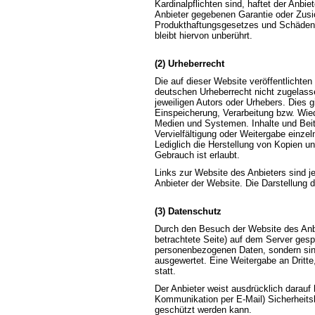
Kardinalpflichten sind, haftet der Anbi
Anbieter gegebenen Garantie oder Zusic
Produkthaftungsgesetzes und Schäden 
bleibt hiervon unberührt.
(2) Urheberrecht
Die auf dieser Website veröffentlichte
deutschen Urheberrecht nicht zugelass
jeweiligen Autors oder Urhebers. Dies g
Einspeicherung, Verarbeitung bzw. Wie
Medien und Systemen. Inhalte und Beitr
Vervielfältigung oder Weitergabe einzeln
Lediglich die Herstellung von Kopien u
Gebrauch ist erlaubt.
Links zur Website des Anbieters sind 
Anbieter der Website. Die Darstellung d
(3) Datenschutz
Durch den Besuch der Website des Anbi
betrachtete Seite) auf dem Server gesp
personenbezogenen Daten, sondern sind
ausgewertet. Eine Weitergabe an Dritte
statt.
Der Anbieter weist ausdrücklich darauf 
Kommunikation per E-Mail) Sicherheitsl
geschützt werden kann.