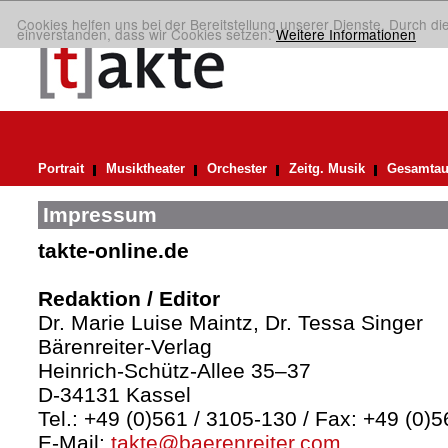
Cookies helfen uns bei der Bereitstellung unserer Dienste. Durch di
einverstanden, dass wir Cookies setzen.
Weitere Informationen
Portrait
Musiktheater
Orchester
Zeitg. Musik
Gesamtau
Impressum
takte-online.de
Redaktion / Editor
Dr. Marie Luise Maintz, Dr. Tessa Singer
Bärenreiter-Verlag
Heinrich-Schütz-Allee 35–37
D-34131 Kassel
Tel.: +49 (0)561 / 3105-130 / Fax: +49 (0)
E-Mail:
takte@baerenreiter.com